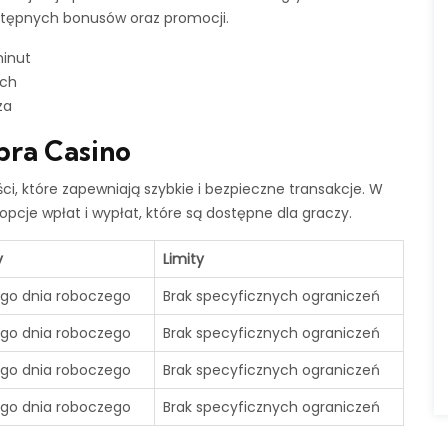
dostępnych bonusów oraz promocji.
minut
ych
za
bra Casino
i, które zapewniają szybkie i bezpieczne transakcje. W
opcje wpłat i wypłat, które są dostępne dla graczy.
y
Limity
go dnia roboczego
Brak specyficznych ograniczeń
go dnia roboczego
Brak specyficznych ograniczeń
go dnia roboczego
Brak specyficznych ograniczeń
go dnia roboczego
Brak specyficznych ograniczeń