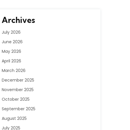
Archives
July 2026
June 2026
May 2026
April 2026
March 2026
December 2025
November 2025
October 2025
September 2025
August 2025
July 2025