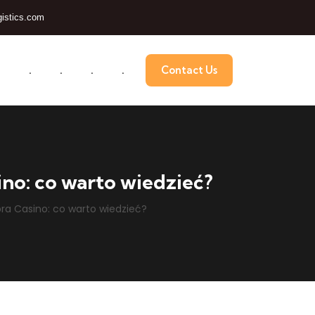
istics.com
.
.
.
.
.
Contact Us
no: co warto wiedzieć?
ra Casino: co warto wiedzieć?