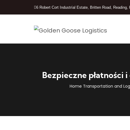
6 Robert Cort Industríal Estate, Britten Road, Readin
Bezpieczne płatności 
Home Transportation and Logi