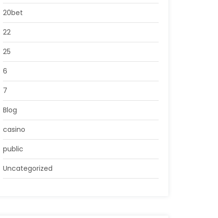
20bet
22
25
6
7
Blog
casino
public
Uncategorized