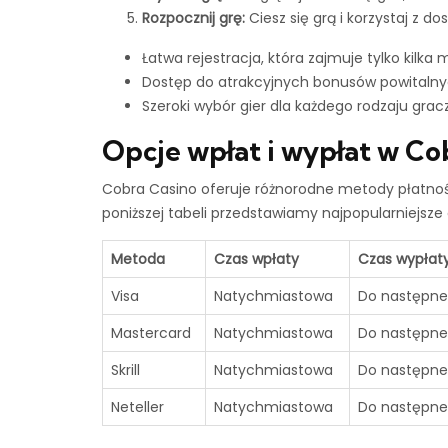
Rozpocznij grę:
Ciesz się grą i korzystaj z 
Łatwa rejestracja, która zajmuje tylko kilka 
Dostęp do atrakcyjnych bonusów powitaln
Szeroki wybór gier dla każdego rodzaju grac
Opcje wpłat i wypłat w Co
Cobra Casino oferuje różnorodne metody płatnośc
poniższej tabeli przedstawiamy najpopularniejsze 
Metoda
Czas wpłaty
Czas wypłat
Visa
Natychmiastowa
Do następne
Mastercard
Natychmiastowa
Do następne
Skrill
Natychmiastowa
Do następne
Neteller
Natychmiastowa
Do następne