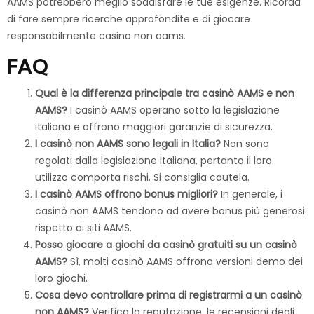
AAMS potrebbero meglio soddisfare le tue esigenze. Ricorda
di fare sempre ricerche approfondite e di giocare
responsabilmente
casino non aams
.
FAQ
Qual è la differenza principale tra casinò AAMS e non
AAMS?
I casinò AAMS operano sotto la legislazione
italiana e offrono maggiori garanzie di sicurezza.
I casinò non AAMS sono legali in Italia?
Non sono
regolati dalla legislazione italiana, pertanto il loro
utilizzo comporta rischi. Si consiglia cautela.
I casinò AAMS offrono bonus migliori?
In generale, i
casinò non AAMS tendono ad avere bonus più generosi
rispetto ai siti AAMS.
Posso giocare a giochi da casinò gratuiti su un casinò
AAMS?
Sì, molti casinò AAMS offrono versioni demo dei
loro giochi.
Cosa devo controllare prima di registrarmi a un casinò
non AAMS?
Verifica la reputazione, le recensioni degli