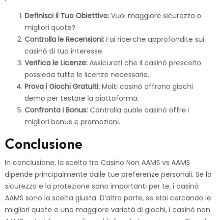
Definisci il Tuo Obiettivo:
Vuoi maggiore sicurezza o
migliori quote?
Controlla le Recensioni:
Fai ricerche approfondite sui
casinò di tuo interesse.
Verifica le Licenze:
Assicurati che il casinò prescelto
possieda tutte le licenze necessarie.
Prova i Giochi Gratuiti:
Molti casinò offrono giochi
demo per testare la piattaforma.
Confronta i Bonus:
Controlla quale casinò offre i
migliori bonus e promozioni.
Conclusione
In conclusione, la scelta tra Casino Non AAMS vs AAMS
dipende principalmente dalle tue preferenze personali. Se la
sicurezza e la protezione sono importanti per te, i casinò
AAMS sono la scelta giusta. D’altra parte, se stai cercando le
migliori quote e una maggiore varietà di giochi, i casinò non