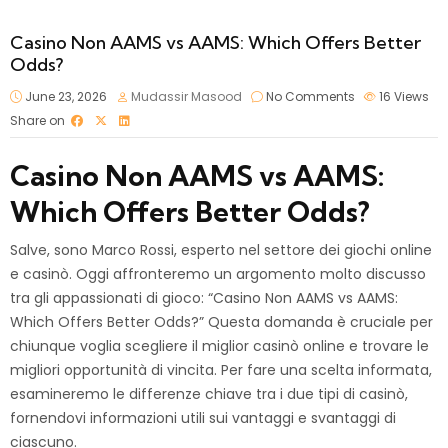
Casino Non AAMS vs AAMS: Which Offers Better
Odds?
June 23, 2026
Mudassir Masood
No Comments
16
Views
Share on
Casino Non AAMS vs AAMS:
Which Offers Better Odds?
Salve, sono Marco Rossi, esperto nel settore dei giochi online
e casinò. Oggi affronteremo un argomento molto discusso
tra gli appassionati di gioco: “Casino Non AAMS vs AAMS:
Which Offers Better Odds?” Questa domanda è cruciale per
chiunque voglia scegliere il miglior casinò online e trovare le
migliori opportunità di vincita. Per fare una scelta informata,
esamineremo le differenze chiave tra i due tipi di casinò,
fornendovi informazioni utili sui vantaggi e svantaggi di
ciascuno.