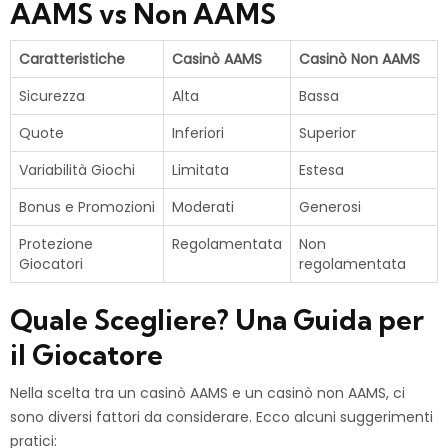
AAMS vs Non AAMS
Caratteristiche
Casinò AAMS
Casinò Non AAMS
Sicurezza
Alta
Bassa
Quote
Inferiori
Superior
Variabilità Giochi
Limitata
Estesa
Bonus e Promozioni
Moderati
Generosi
Protezione
Regolamentata
Non
Giocatori
regolamentata
Quale Scegliere? Una Guida per
il Giocatore
Nella scelta tra un casinò AAMS e un casinò non AAMS, ci
sono diversi fattori da considerare. Ecco alcuni suggerimenti
pratici: