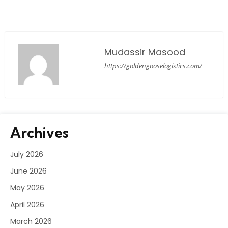
Mudassir Masood
https://goldengooselogistics.com/
Archives
July 2026
June 2026
May 2026
April 2026
March 2026