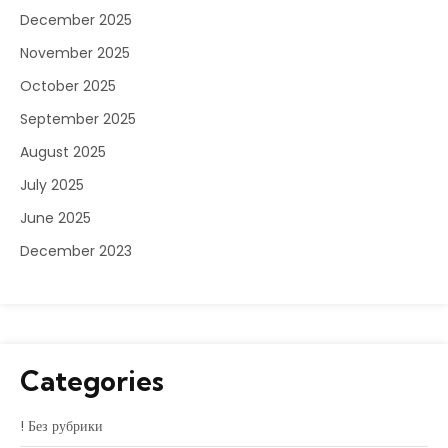
December 2025
November 2025
October 2025
September 2025
August 2025
July 2025
June 2025
December 2023
Categories
! Без рубрики