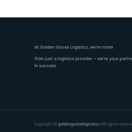
At Golden Goose Logistics, we’re more
than just a logistics provider – we’re your partn
in success.
Copyright ©
goldengooselogistics
| All rights reserv