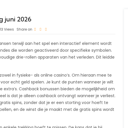
g juni 2026
13
Views
Share on
ansen terwijl aan het spel een interactief element wordt
ndes die worden geactiveerd door specifieke symbolen.
udige drie-rollen apparaten van het verleden. Dit leidde
zowel in fysieke- als online casino’s. Om hieraan mee te
voor echt geld spelen. Je kunt de punten wanneer je wilt
le extra’s. Cashback bonussen bieden de mogelijkheid om
eel is dat je alleen cashback ontvangt wanneer je verliest.
ratis spins, zonder dat je er een storting voor hoeft te
llen, en de winst die je maakt met de gratis spins wordt
enkele trekking hoeft te missen. De kans dat je bij