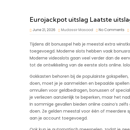
Eurojackpot uitslag Laatste uitsla
June 21, 2026
Mudassir Masood
No Comments
Tijdens dit bonusspel heb je meestal extra winstk
toegevoegd. Moderne slots hebben vaak bonusro
Moderne videoslots gaan veel verder dan de eenvo
tot de ontwikkeling van de eerste slots online.
lolo
Gokkasten behoren bij de populairste gokspellen, 
doen, moet je je aanmelden en bepaalde spellen 
omruilen voor geldbedragen, bonussen of specia
je verliezen aanzienlijk te beperken, maar het nad
In sommige gevallen bieden online casino’s zelfs g
doen. Ze gelden meestal voor één of meerdere spe
aan je account toegevoegd.
Ook kun je automatisch meespelen, zodat je geen 