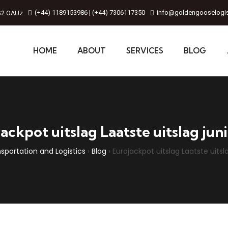
(+44) 1189153986 | (+44) 7306117350
info@goldengooselogis
RG2 OAUz
HOME
ABOUT
SERVICES
BLOG
ackpot uitslag Laatste uitslag jun
portation and Logistics
›
Blog
›
Eurojackpot uitslag Laatste uitsl