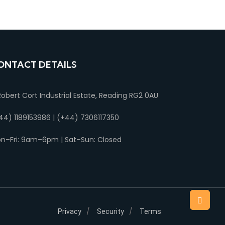
ONTACT DETAILS
Robert Cort Industrial Estate, Reading RG2 0AU
44) 1189153986 | (+44) 7306117350
n–Fri: 9am–6pm | Sat–Sun: Closed
Privacy
Security
Terms