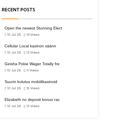
RECENT POSTS
Open the newest Stunning Elect
10 Jul 26
14
Views
Cellular Local kasinon säänn
10 Jul 26
12
Views
Geisha Pokie Wager Totally fre
10 Jul 26
11
Views
Suurin kulutus mobiilikasinoid
10 Jul 26
15
Views
Elizabeth no deposit bonus rac
10 Jul 26
13
Views