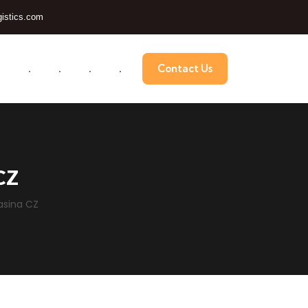
istics.com
.
.
.
.
.
Contact Us
CZ
asina CZ