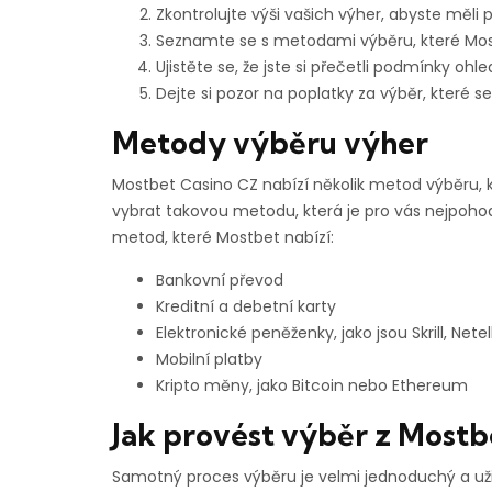
Zkontrolujte výši vašich výher, abyste měli 
Seznamte se s metodami výběru, které Mos
Ujistěte se, že jste si přečetli podmínky o
Dejte si pozor na poplatky za výběr, které 
Metody výběru výher
Mostbet Casino CZ nabízí několik metod výběru, kt
vybrat takovou metodu, která je pro vás nejpohodl
metod, které Mostbet nabízí:
Bankovní převod
Kreditní a debetní karty
Elektronické peněženky, jako jsou Skrill, Net
Mobilní platby
Kripto měny, jako Bitcoin nebo Ethereum
Jak provést výběr z Mostb
Samotný proces výběru je velmi jednoduchý a uživa