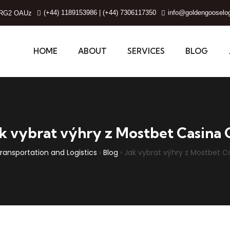
(+44) 1189153986 | (+44) 7306117350
info@goldengooselog
g, RG2 OAUz
HOME
ABOUT
SERVICES
BLOG
ak vybrat výhry z Mostbet Casina 
ansportation and Logistics
›
Blog
›
Jak vybrat výhry z Mostbet C