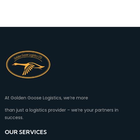
At Golden Goose Logistics, we’re more
than just a logistics provider – we’re your partners in
success.
OUR SERVICES