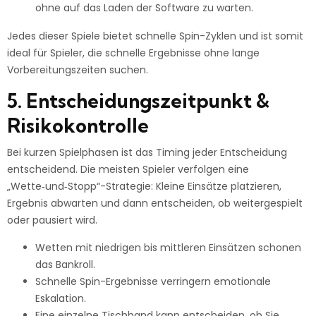
ohne auf das Laden der Software zu warten.
Jedes dieser Spiele bietet schnelle Spin-Zyklen und ist somit
ideal für Spieler, die schnelle Ergebnisse ohne lange
Vorbereitungszeiten suchen.
5. Entscheidungszeitpunkt &
Risikokontrolle
Bei kurzen Spielphasen ist das Timing jeder Entscheidung
entscheidend. Die meisten Spieler verfolgen eine
„Wette‑und‑Stopp“-Strategie: Kleine Einsätze platzieren,
Ergebnis abwarten und dann entscheiden, ob weitergespielt
oder pausiert wird.
Wetten mit niedrigen bis mittleren Einsätzen schonen
das Bankroll.
Schnelle Spin-Ergebnisse verringern emotionale
Eskalation.
Eine einzelne Tischhand kann entscheiden, ob Sie