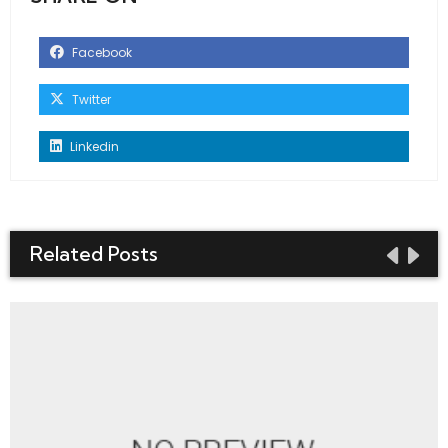
Facebook
Twitter
Linkedin
Related Posts