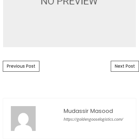
Post navigation
Previous Post
Next Post
Mudassir Masood
https://goldengooselogistics.com/