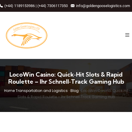
(+44) 1189153986 | (+44) 7306117350
info@goldengooselogistics.com
LocoWin Casino: Quick‑Hit Slots & Rapid
Roulette – Ihr Schnell‑Track Gaming Hub
Home Transportation and Logistics
›
Blog
›
LocoWin Casino: Quick‑Hit
Slots & Rapid Roulette – Ihr Schnell‑Track Gaming Hub