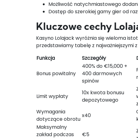
Możliwość natychmiastowego dodania
Dostęp do szerokiej gamy gier od razu
Kluczowe cechy Lolaj
Kasyno Lolajack wyróżnia się wieloma istot
przedstawiamy tabelę z najważniejszymi z 
Funkcja
Szczegóły
400% do €15,000 +
Bonus powitalny
400 darmowych
spinów
10x kwota bonusu
Limit wypłaty
depozytowego
Wymagania
x40
dotyczące obrotu
Maksymalny
zakład podczas
€5