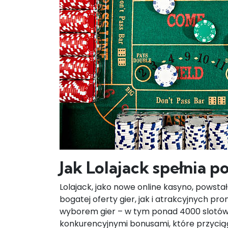
Jak Lolajack spełnia 
Lolajack, jako nowe online kasyno, powsta
bogatej oferty gier, jak i atrakcyjnych pro
wyborem gier – w tym ponad 4000 slotów i
konkurencyjnymi bonusami, które przyciąg