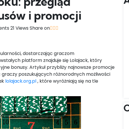
oku: przegląd
A
sów i promocji
ents
21
Views
Share on
pularności, dostarczając graczom
ałych platform znajduje się Lolajack, który
yjne bonusy. Artykuł przybliży najnowsze promocje
ć graczy poszukujących różnorodnych możliwości
jak
lolajack.org.pl
, które wyróżniają się na tle
C