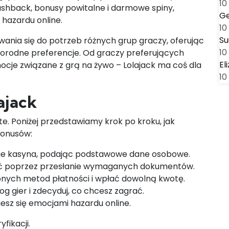
10
cashback, bonusy powitalne i darmowe spiny,
Ge
 hazardu online.
10
Su
wania się do potrzeb różnych grup graczy, oferując
10
norodne preferencje. Od graczy preferujących
El
ocje związane z grą na żywo – Lolajack ma coś dla
10
ajack
te. Poniżej przedstawiamy krok po kroku, jak
bonusów:
onie kasyna, podając podstawowe dane osobowe.
ć poprzez przesłanie wymaganych dokumentów.
nych metod płatności i wpłać dowolną kwotę.
g gier i zdecyduj, co chcesz zagrać.
ciesz się emocjami hazardu online.
yfikacji.