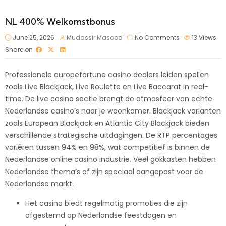
NL 400% Welkomstbonus
June 25, 2026
Mudassir Masood
No Comments
13
Views
Share on
Professionele
europefortune casino
dealers leiden spellen
zoals Live Blackjack, Live Roulette en Live Baccarat in real-
time. De live casino sectie brengt de atmosfeer van echte
Nederlandse casino’s naar je woonkamer. Blackjack varianten
zoals European Blackjack en Atlantic City Blackjack bieden
verschillende strategische uitdagingen. De RTP percentages
variëren tussen 94% en 98%, wat competitief is binnen de
Nederlandse online casino industrie. Veel gokkasten hebben
Nederlandse thema’s of zijn speciaal aangepast voor de
Nederlandse markt.
Het casino biedt regelmatig promoties die zijn
afgestemd op Nederlandse feestdagen en