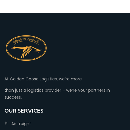
At Golden Goose Logistics, we’re more
than just a logistics provider – we’re your partners in
success.
OUR SERVICES
Air freight