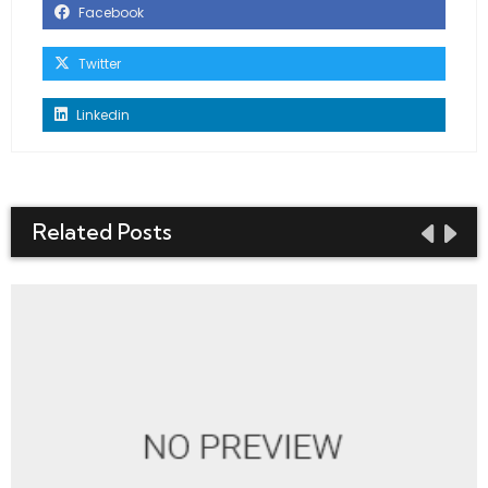
Facebook
Twitter
Linkedin
Related Posts