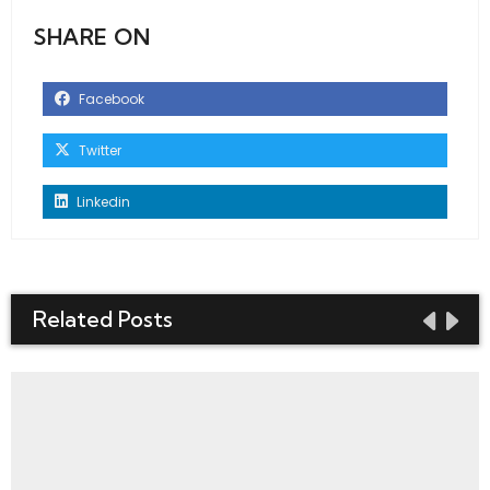
SHARE ON
Facebook
Twitter
Linkedin
Related Posts