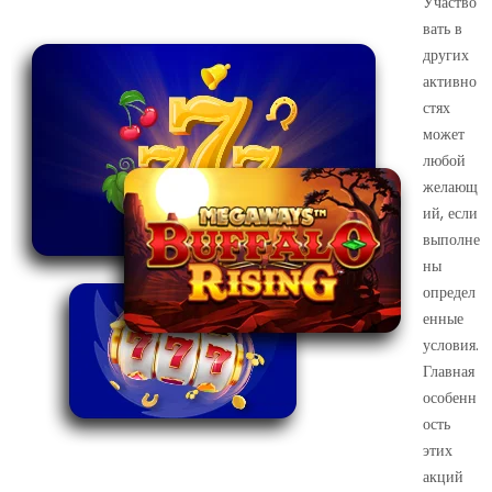
Участво
вать в
других
активно
стях
может
любой
желающ
ий, если
выполне
ны
определ
енные
условия.
Главная
особенн
ость
этих
акций