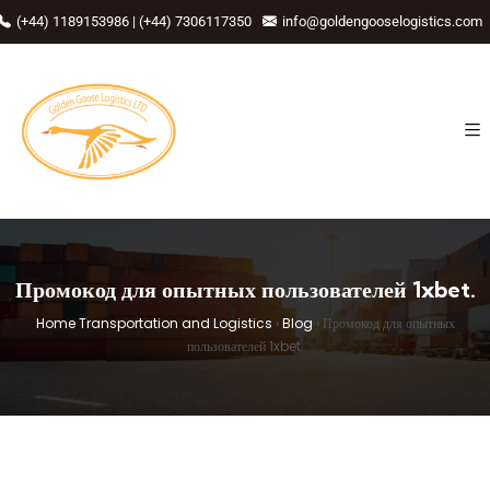
(+44) 1189153986 | (+44) 7306117350
info@goldengooselogistics.com
Промокод для опытных пользователей 1xbet.
Home Transportation and Logistics
›
Blog
›
Промокод для опытных
пользователей 1xbet.