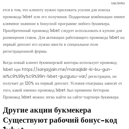
заключа
ется в том, что клиенту нужно приложить усилия для поиска
промокода 1xbet или его получения. Подарочные комбинации имеют
ключевое значение в бонусной программе любого букмекера.
Приобретенный промокод 1xbet следует использовать в купоне для
размещения ставок. Для активации работающего промокода 1xbet на
первый депозит его нужно ввести в специальное поле
регистрационной формы.
Когда новый клиент букмекерской конторы использует промокод
1xbet при
https://sanjayjain.me/maraqlidir-ki-bu-gun-
isl%c9%99y%c9%99n-1xbet-guzgusu-var/
регистрации, он
получает до 120% на первый депозит. Условия отыгрыша зависят от
того, какой именно промокод 1xbet был применен беттором.
Промокод 1xbet можно легко найти на сайте-партнере букмекера.
Другие акции букмекера
Существуют рабочий бонус-код