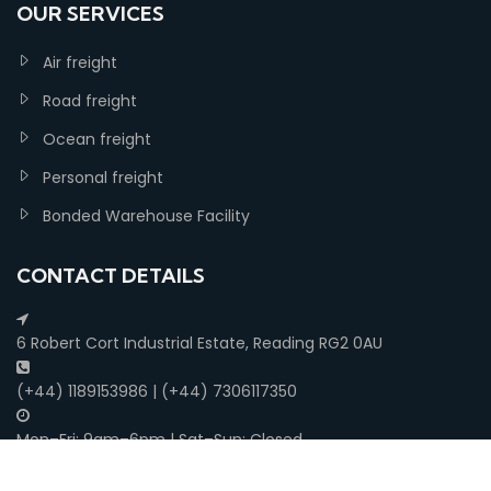
OUR SERVICES
Air freight
Road freight
Ocean freight
Personal freight
Bonded Warehouse Facility
CONTACT DETAILS
6 Robert Cort Industrial Estate, Reading RG2 0AU
(+44) 1189153986 | (+44) 7306117350
Mon–Fri: 9am–6pm | Sat–Sun: Closed