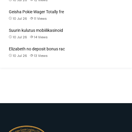
10 Jul 26
12
Views
Geisha Pokie Wager Totally fre
10 Jul 26
11
Views
Suurin kulutus mobiilikasinoid
10 Jul 26
14
Views
Elizabeth no deposit bonus rac
10 Jul 26
13
Views