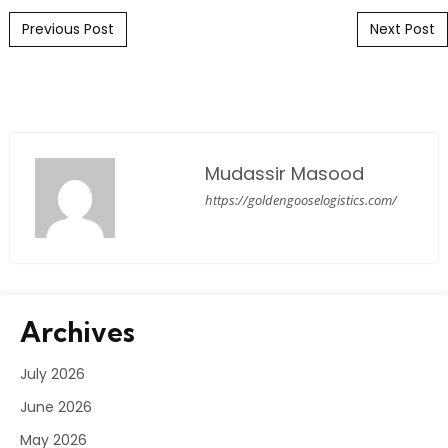
Post navigation
Previous Post
Next Post
Mudassir Masood
https://goldengooselogistics.com/
Archives
July 2026
June 2026
May 2026