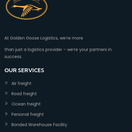
At Golden Goose Logistics, we’re more
than just a logistics provider – we’re your partners in
success.
OUR SERVICES
Air freight
Road freight
Ocean freight
Personal freight
Bonded Warehouse Facility