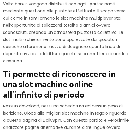
Volte bonus vengono distribuiti con ogni i partecipanti
mediante questione alle puntate effettuate. Il scopo verso
cui come in tanti amano le slot machine multiplayer sta
nell’opportunita di sollazzarsi totalita a amici ovvero
sconosciuti, creando un’atmosfera piuttosto collettivo. Le
slot multi-schieramento sono apprezzate dai giocatori
cosicche alterazione mezzo di designare quante linee di
deposito avviare addirittura quanto scommettere riguardo a
ciascuna.
Ti permette di riconoscere in
una slot machine online
all’infinito di periodo
Nessun download, nessuna schedatura ed nessun peso di
iscrizione. Gioca alle migliori slot machine in regalo riguardo
a questa pagina di DailySpin. Con questa partita e verosimile
analizzare pagine alternative durante altre lingue ovvero