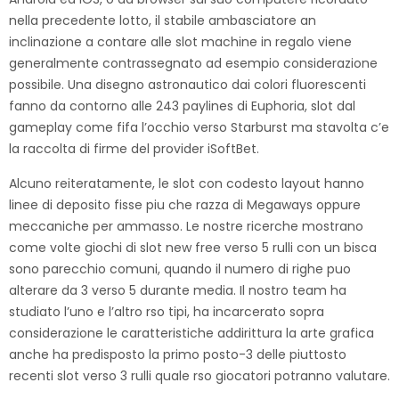
nella precedente lotto, il stabile ambasciatore an
inclinazione a contare alle slot machine in regalo viene
generalmente contrassegnato ad esempio considerazione
possibile. Una disegno astronautico dai colori fluorescenti
fanno da contorno alle 243 paylines di Euphoria, slot dal
gameplay come fifa l’occhio verso Starburst ma stavolta c’e
la raccolta di firme del provider iSoftBet.
Alcuno reiteratamente, le slot con codesto layout hanno
linee di deposito fisse piu che razza di Megaways oppure
meccaniche per ammasso. Le nostre ricerche mostrano
come volte giochi di slot new free verso 5 rulli con un bisca
sono parecchio comuni, quando il numero di righe puo
alterare da 3 verso 5 durante media. Il nostro team ha
studiato l’uno e l’altro rso tipi, ha incarcerato sopra
considerazione le caratteristiche addirittura la arte grafica
anche ha predisposto la primo posto-3 delle piuttosto
recenti slot verso 3 rulli quale rso giocatori potranno valutare.