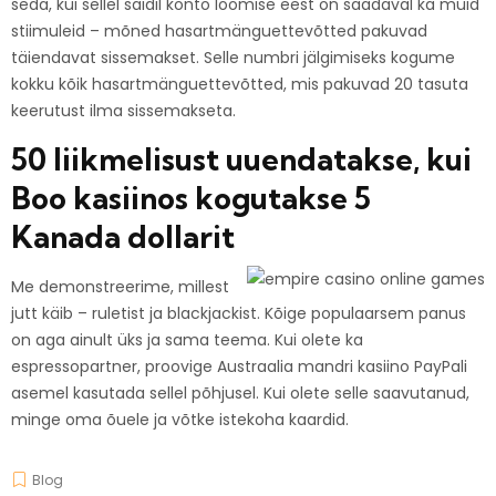
seda, kui sellel saidil konto loomise eest on saadaval ka muid
stiimuleid – mõned hasartmänguettevõtted pakuvad
täiendavat sissemakset. Selle numbri jälgimiseks kogume
kokku kõik hasartmänguettevõtted, mis pakuvad 20 tasuta
keerutust ilma sissemakseta.
50 liikmelisust uuendatakse, kui
Boo kasiinos kogutakse 5
Kanada dollarit
Me demonstreerime, millest
jutt käib – ruletist ja blackjackist. Kõige populaarsem panus
on aga ainult üks ja sama teema. Kui olete ka
espressopartner, proovige Austraalia mandri kasiino PayPali
asemel kasutada sellel põhjusel. Kui olete selle saavutanud,
minge oma õuele ja võtke istekoha kaardid.
Blog