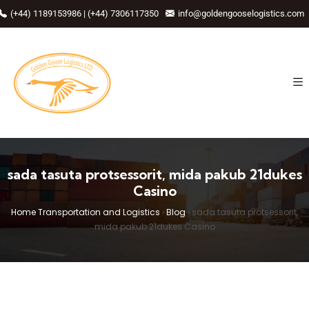
(+44) 1189153986 | (+44) 7306117350
info@goldengooselogistics.com
sada tasuta protsessorit, mida pakub 21dukes
Casino
Home Transportation and Logistics
›
Blog
›
sada tasuta protsessorit,
mida pakub 21dukes Casino