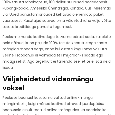
100% tasuta rahakrõpsud, 100 dollari suurused Nodedeposit
kupongikoodid, Ameerika Ühendriigid, Kanada, Uus-Meremaa
v.a. Uued panustamisnõuded kehtivad olenemata paketi
väärtusest. Kasutajad saavad oma võidetud raha välja võtta
tasuta krediitidega panuste tegemisel.
Peaksime nende kasiinodega tutvuma pärast seda, kui olete
neid näinud, kuna paljude 100% tasuta keerutustega saate
mängida mõnda aega, enne kui ostate kogu oma valuuta.
Selline lisaboonus ei võimalda teil miljardäriks saada ega
midagi sellist. Aga tegelikult ei tähenda see, et te ei saa neid
lisada.
Väljaheidetud videomängu
voksel
Peaksite boonust kasutama valitud online-mängu
mängimiseks, kuigi mõned kasiinod piiravad juurdepääsu
boonusele ainult teatud online-mängudes. Ja vaadake ka