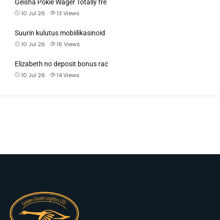
Geisha Pokie Wager Totally fre
10 Jul 26
13
Views
Suurin kulutus mobiilikasinoid
10 Jul 26
16
Views
Elizabeth no deposit bonus rac
10 Jul 26
14
Views