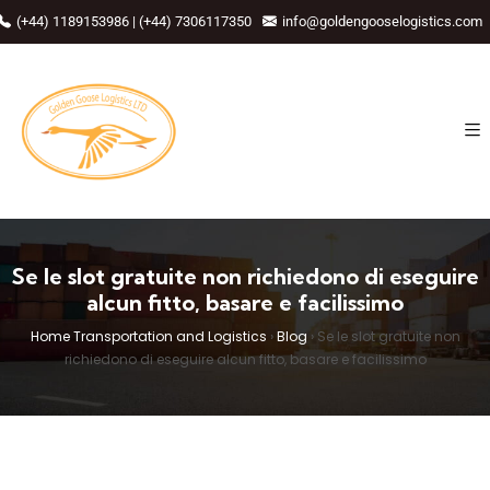
(+44) 1189153986 | (+44) 7306117350
info@goldengooselogistics.com
Se le slot gratuite non richiedono di eseguire
alcun fitto, basare e facilissimo
Home Transportation and Logistics
›
Blog
›
Se le slot gratuite non
richiedono di eseguire alcun fitto, basare e facilissimo