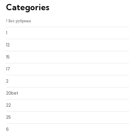
Categories
! Без рубрики
1
12
15
17
2
20bet
22
25
6