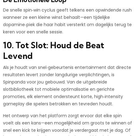
De snelle spin‑win cyclus geeft telkens een opwindende rush
wanneer ze een kleine winst behaalt—een tijdelijke
dopamine‑piek die haar habit versterkt om dagelijks terug te
keren voor een snelle sessie.
10. Tot Slot: Houd de Beat
Levend
Als je houdt van snel‑gebeurtenis entertainment dat directe
resultaten levert zonder langdurige verplichtingen, is
Spinpanda voor jou gebouwd. Van de uitgebreide
slotbibliotheek tot mobiele optimalisatie en gerichte
promoties, elk element ondersteunt korte, high‑intensity
gameplay die spelers betrokken en tevreden houdt.
Het ontwerp van het platform zorgt ervoor dat elke spin
voelt als een kans—een mogelijkheid om groots te winnen of
snel een kick te krijgen voordat je verdergaat met je dag. Of