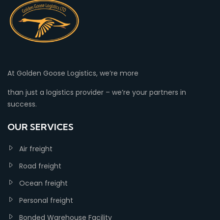
At Golden Goose Logistics, we’re more
than just a logistics provider – we’re your partners in
success.
OUR SERVICES
Air freight
Road freight
Ocean freight
Personal freight
Bonded Warehouse Facility