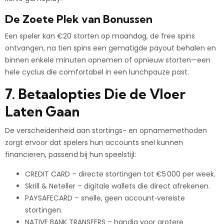
De Zoete Plek van Bonussen
Een speler kan €20 storten op maandag, de free spins
ontvangen, na tien spins een gematigde payout behalen en
binnen enkele minuten opnemen of opnieuw storten—een
hele cyclus die comfortabel in een lunchpauze past.
7. Betaalopties Die de Vloer
Laten Gaan
De verscheidenheid aan stortings- en opnamemethoden
zorgt ervoor dat spelers hun accounts snel kunnen
financieren, passend bij hun speelstijl:
CREDIT CARD – directe stortingen tot €5 000 per week.
Skrill & Neteller – digitale wallets die direct afrekenen.
PAYSAFECARD – snelle, geen account‑vereiste
stortingen.
NATIVE BANK TRANSFERS – handig voor grotere