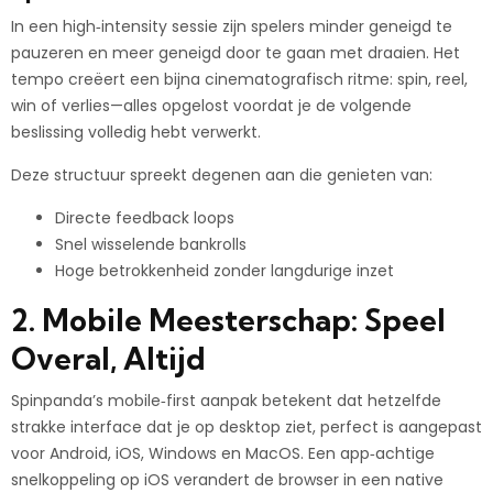
In een high‑intensity sessie zijn spelers minder geneigd te
pauzeren en meer geneigd door te gaan met draaien. Het
tempo creëert een bijna cinematografisch ritme: spin, reel,
win of verlies—alles opgelost voordat je de volgende
beslissing volledig hebt verwerkt.
Deze structuur spreekt degenen aan die genieten van:
Directe feedback loops
Snel wisselende bankrolls
Hoge betrokkenheid zonder langdurige inzet
2. Mobile Meesterschap: Speel
Overal, Altijd
Spinpanda’s mobile‑first aanpak betekent dat hetzelfde
strakke interface dat je op desktop ziet, perfect is aangepast
voor Android, iOS, Windows en MacOS. Een app‑achtige
snelkoppeling op iOS verandert de browser in een native