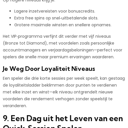
Op hogere niveaus krijg je:
Lagere inzetvereisten voor bonuscredits.
Extra free spins op snel‑uitbetalende slots.
Grotere maximale winsten en snellere opnames.
Het VIP‑programma verfijnt dit verder met vijf niveaus
(Bronze tot Diamond), met voordelen zoals persoonlijke
accountmanagers en verjaardagsbeloningen—perfect voor
spelers die snelle maar premium ervaringen waarderen.
Je Weg Door Loyaliteit Niveaus
Een speler die drie korte sessies per week speelt, kan gestaag
de loyaliteitsladder beklimmen door punten te verdienen
met elke inzet en winst—elk niveau ontgrendelt nieuwe
voordelen die rendement verhogen zonder speelstijl te
veranderen.
9. Een Dag uit het Leven van een