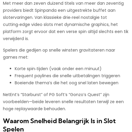
Met meer dan zeven duizend titels van meer dan zeventig
providers biedt Spinpanda een uitgestrekte buffet aan
slotervaringen. Van klassieke drie‑reel nostalgie tot
cutting‑edge video slots met dynamische graphics, het
platform zorgt ervoor dat een verse spin altijd slechts een tik
verwijderd is.
Spelers die gedijen op snelle winsten gravitateren naar
games met:
Korte spin‑tijden (vaak onder een minuut)
Frequent paylines die snelle uitbetalingen triggeren
Boeiende thema’s die het oog snel laten bewegen
NetEnt’s “Starburst” of PG Soft’s “Gonzo’s Quest” zijn
voorbeelden—beide leveren snelle resultaten terwijl ze een
hoge replaywaarde behouden.
Waarom Snelheid Belangrijk Is in Slot
Spelen