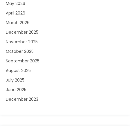
May 2026
April 2026
March 2026
December 2025
November 2025
October 2025
September 2025
August 2025
July 2025
June 2025
December 2023