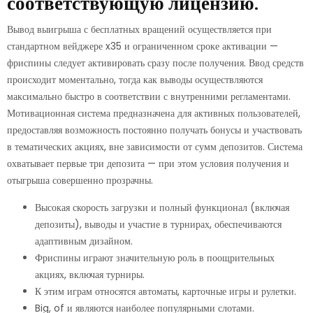
соответствующую лицензию.
Вывод выигрыша с бесплатных вращений осуществляется при
стандартном вейджере x35 и ограниченном сроке активации —
фриспины следует активировать сразу после получения. Ввод средств
происходит моментально, тогда как выводы осуществляются
максимально быстро в соответствии с внутренними регламентами.
Мотивационная система предназначена для активных пользователей,
предоставляя возможность постоянно получать бонусы и участвовать
в тематических акциях, вне зависимости от сумм депозитов. Система
охватывает первые три депозита — при этом условия получения и
отыгрыша совершенно прозрачны.
Высокая скорость загрузки и полный функционал (включая
депозиты), выводы и участие в турнирах, обеспечиваются
адаптивным дизайном.
Фриспины играют значительную роль в поощрительных
акциях, включая турниры.
К этим играм относятся автоматы, карточные игры и рулетки.
Big, of и являются наиболее популярными слотами.