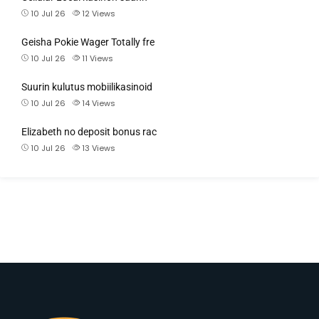
10 Jul 26
12
Views
Geisha Pokie Wager Totally fre
10 Jul 26
11
Views
Suurin kulutus mobiilikasinoid
10 Jul 26
14
Views
Elizabeth no deposit bonus rac
10 Jul 26
13
Views