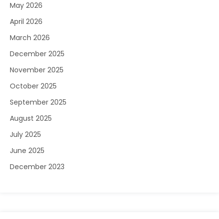
May 2026
April 2026
March 2026
December 2025
November 2025
October 2025
September 2025
August 2025
July 2025
June 2025
December 2023