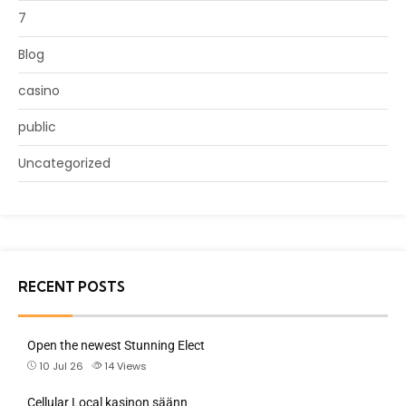
7
Blog
casino
public
Uncategorized
RECENT POSTS
Open the newest Stunning Elect
10 Jul 26
14
Views
Cellular Local kasinon säänn