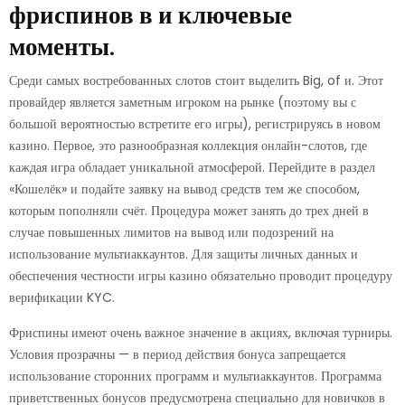
фриспинов в и ключевые
моменты.
Среди самых востребованных слотов стоит выделить Big, of и. Этот
провайдер является заметным игроком на рынке (поэтому вы с
большой вероятностью встретите его игры), регистрируясь в новом
казино. Первое, это разнообразная коллекция онлайн-слотов, где
каждая игра обладает уникальной атмосферой. Перейдите в раздел
«Кошелёк» и подайте заявку на вывод средств тем же способом,
которым пополняли счёт. Процедура может занять до трех дней в
случае повышенных лимитов на вывод или подозрений на
использование мультиаккаунтов. Для защиты личных данных и
обеспечения честности игры казино обязательно проводит процедуру
верификации KYC.
Фриспины имеют очень важное значение в акциях, включая турниры.
Условия прозрачны — в период действия бонуса запрещается
использование сторонних программ и мультиаккаунтов. Программа
приветственных бонусов предусмотрена специально для новичков в