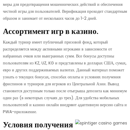
меры для предотвращения мошеннических действий и обеспечения
честной игры для пользователей. Верификация проходит стандартным
образом и занимает от нескольких часов до 1-2 дней.
Ассортимент игр в казино.
Каждый турнир имеет публичный призовой фонд, который
распределяется между активными игроками в зависимости от
набранных очков или выигранных сумм. Все бонусы доступны
пользователям из KZ, UZ, KG и представлены в долларах США, сумах,
евро и других поддерживаемых валютах. Данный материал поможет
узнать о текущих бонусах, способах оплаты и условиях получения
фриспинов и турниров для игроков из Центральной Азии. Вывод
становится доступным только после отыгрыша депозита как минимум
один раз (в некоторых случаях до трех). Для удобства мобильных
пользователей и казино онлайн внедряют адаптивную версию сайта и
PWA-приложение.
Условия получения