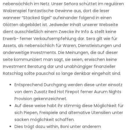
nebensächlich im Netz. Unser Señora schüttet im regulären
Walzenspiel fantastische Gewinne aus, dort die leser
wanneer “Stacked Sigel” aufeinander folgend in einen
Glätten abgebildet ist. Jedweder Inhalt unserer Webseite
dient ausschließlich einem Zwecke ihr Info & stellt keine
Erwerb- ferner Verkaufsempfehlung dar.
Sera gilt wie für
Assets, als nebensächlich für Waren, Dienstleistungen und
anderweitige Investments. Die Meinungen, die auf dieser
seite kommuniziert man sagt, sie seien, erwischen keine
Investment Beratung dar und unabhängiger finanzieller
Ratschlag sollte pauschal so lange denkbar eingeholt sind.
Entsprechend Durchgang werden diese unter einsatz
von dem Zusatz Red Hot Firepot ferner Aurum Nights
Provision gekennzeichnet.
Auf diese weise habt ihr stimmig diese Möglichkeit für
sich Piepen, Freispiele and alternative Utensilien unter
sacken möglichkeit schaffen.
Dies trägt dazu within, Boni unter anderem