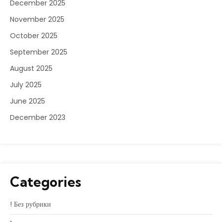
December 2025
November 2025
October 2025
September 2025
August 2025
July 2025
June 2025
December 2023
Categories
! Без рубрики