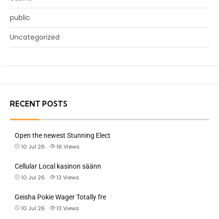
public
Uncategorized
RECENT POSTS
Open the newest Stunning Elect
10 Jul 26
16
Views
Cellular Local kasinon säänn
10 Jul 26
13
Views
Geisha Pokie Wager Totally fre
10 Jul 26
13
Views