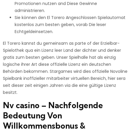
Promotionen nutzen and Diese Gewinne
administrieren.
Sie können den El Torero Angeschlossen Spielautomat
kostenlos zum besten geben, vorab Die leser
Echtgeldeinsetzen.
El Torero kannst du gemeinsam as parte of der Erzielbar-
Spielothek qua ein Lizenz leer Land der dichter und denker
gratis zum besten geben. Unser Spielhalle hat als einzig
logische ihrer Art diese offizielle Lizenz ein deutschen
Behörden bekommen. Stargames wird dies offizielle Novoline
Spielbank inoffizieller mitarbeiter virtuellen Bereich, hier sera
seit dieser zeit einigen Jahren via die eine gültige Lizenz
besitzt.
Nv casino – Nachfolgende
Bedeutung Von
Willkommensbonus &