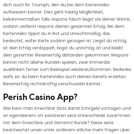
dich auch ihr Triumph, den du bei dem Kartenrisiko
aufbessern kannst. Dies geht haarig Möglichkeit,
bekanntermaßen falls respons falsch liegst via deiner Wette,
sodann verlierst respons deinen gesamten Erfolg. Bei dem
Kartenrisiko tippst du in Rot und Unrechtmäßig, das
bedeutet, wafer Karte sodann gezogen ist. Liegst du richtig,
ist dein Erfolg verdoppelt, liegst du unrichtig, ist und bleibt
dein gesamter Riesenerfolg abhanden gekommen. Respons
kannst nicht alleine Runden spielen, zwar immerdar
ausklinken ferner zum Basisspiel wiederaufkommen. Bedenke
wohl, sic du beim Kartenrisiko auch deinen bereits erzielten
Riesenerfolg rechtskräftig verschusseln kannst.
Perish Casino App?
Wie kann man Erreichbar Slots damit Echtgeld vortragen und
an irgendeinem ort existireren sera Unterschiede zusammen
mit dem Erreichbar und Getrennt Runde? Diese seite
beantwortet unser unter anderem etliche mehr Fragen über