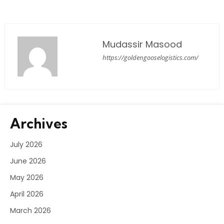
Mudassir Masood
https://goldengooselogistics.com/
Archives
July 2026
June 2026
May 2026
April 2026
March 2026