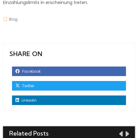
Einzahlungslimits in erscheinung treten.
Blog
SHARE ON
Facebook
Twitter
Linkedin
Related Posts