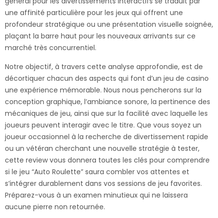
général pour les divertissements interactifs se traduit par
une affinité particulière pour les jeux qui offrent une
profondeur stratégique ou une présentation visuelle soignée,
plaçant la barre haut pour les nouveaux arrivants sur ce
marché très concurrentiel.
Notre objectif, à travers cette analyse approfondie, est de
décortiquer chacun des aspects qui font d’un jeu de casino
une expérience mémorable. Nous nous pencherons sur la
conception graphique, l’ambiance sonore, la pertinence des
mécaniques de jeu, ainsi que sur la facilité avec laquelle les
joueurs peuvent interagir avec le titre. Que vous soyez un
joueur occasionnel à la recherche de divertissement rapide
ou un vétéran cherchant une nouvelle stratégie à tester,
cette review vous donnera toutes les clés pour comprendre
si le jeu “Auto Roulette” saura combler vos attentes et
s’intégrer durablement dans vos sessions de jeu favorites.
Préparez-vous à un examen minutieux qui ne laissera
aucune pierre non retournée.