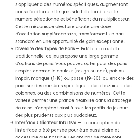
s’appliquer à des numéros spécifiques, augmentant
considérablement le gain si la bille tombe sur le
numéro sélectionné et bénéficiant du multiplicateur.
Cette mécanique aléatoire ajoute une dose
d’excitation supplémentaire, transformant un pari
standard en une opportunité de gain exceptionnel.
Diversité des Types de Paris
— Fidèle à la roulette
traditionnelle, ce jeu propose une large gamme
d’options de paris. Vous pouvez opter pour des paris
simples comme la couleur (rouge ou noir), pair ou
impair, manque (1-18) ou passe (19-36), ou encore des
paris sur des numéros spécifiques, des douzaines, des
colonnes, ou des combinaisons de numéros. Cette
variété permet une grande flexibilité dans la stratégie
de mise, s’adaptant ainsi à tous les profils de joueurs,
des plus prudents aux plus audacieux.
Interface Utilisateur Intuitive
— La conception de
l’interface a été pensée pour être aussi claire et
accessible que possible. Les options de mise sont