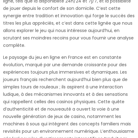
ligne, tels que la disponibilité 24h/24 et 7j/7, et la possibilité
de jouer depuis le confort de son domicile. C’est cette
synergie entre tradition et innovation qui forge le succès des
titres les plus appréciés, et c’est dans cette lignée que nous
allons explorer le jeu qui nous intéresse aujourd’hui, en
scrutant ses moindres recoins pour vous fournir une analyse
complète.
Le paysage du jeu en ligne en France est en constante
évolution, marqué par une demande croissante pour des
expériences toujours plus immersives et dynamiques. Les
joueurs français recherchent aujourd’hui bien plus que de
simples tours de rouleaux ; ils aspirent à une interaction
ludique, à des mécanismes innovants et à des sensations
qui rappellent celles des casinos physiques. Cette quête
d’authenticité et de nouveauté a ouvert la voie à une
nouvelle génération de jeux de casino, notamment les
machines à sous qui intègrent des concepts familiers mais
revisités pour un environnement numérique. L’enthousiasme