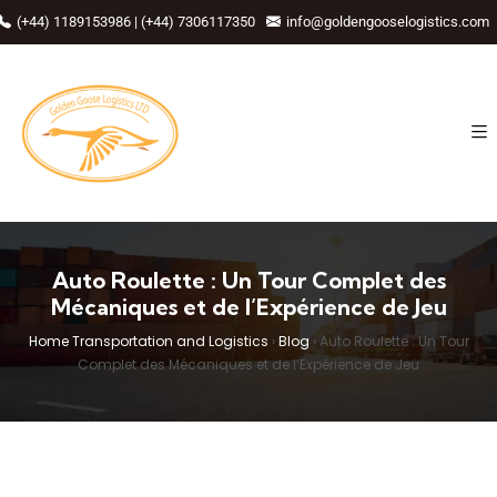
(+44) 1189153986 | (+44) 7306117350
info@goldengooselogistics.com
Auto Roulette : Un Tour Complet des
Mécaniques et de l’Expérience de Jeu
Home Transportation and Logistics
›
Blog
›
Auto Roulette : Un Tour
Complet des Mécaniques et de l’Expérience de Jeu