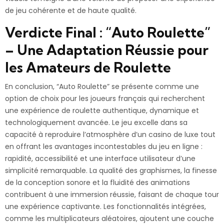
de jeu cohérente et de haute qualité.
Verdicte Final : “Auto Roulette”
– Une Adaptation Réussie pour
les Amateurs de Roulette
En conclusion, “Auto Roulette” se présente comme une
option de choix pour les joueurs français qui recherchent
une expérience de roulette authentique, dynamique et
technologiquement avancée. Le jeu excelle dans sa
capacité à reproduire l’atmosphère d’un casino de luxe tout
en offrant les avantages incontestables du jeu en ligne :
rapidité, accessibilité et une interface utilisateur d’une
simplicité remarquable. La qualité des graphismes, la finesse
de la conception sonore et la fluidité des animations
contribuent à une immersion réussie, faisant de chaque tour
une expérience captivante. Les fonctionnalités intégrées,
comme les multiplicateurs aléatoires, ajoutent une couche