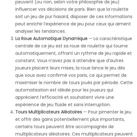
peuvent (ou non, selon votre philosophie de jeu)
influencer vos décisions de paris. Bien que la roulette
soit un jeu de pur hasard, disposer de ces informations
peut enrichir l’expérience de jeu pour ceux qui aiment
analyser les tendances.
La Roue Automatique Dynamique
— La caractéristique
centrale de ce jeu est sa roue de roulette qui tourne
automatiquement, offrant un rythme de jeu rapide et
constant. Vous n’avez pas à attendre que d’autres
joueurs placent leurs mises, la roue lance le jeu dès
que vous avez confirmé vos paris, ce qui permet de
maximiser le nombre de tours joués par période. Cette
automatisation est idéale pour les joueurs qui
apprécient l’efficacité et souhaitent vivre une
expérience de jeu fluide et sans interruption.
Tours Multiplicateurs Aléatoires
— Pour pimenter le jeu
et offrir des gains potentiellement plus importants,
certains tours peuvent être accompagnés de
multiplicateurs aléatoires. Ces multiplicateurs peuvent