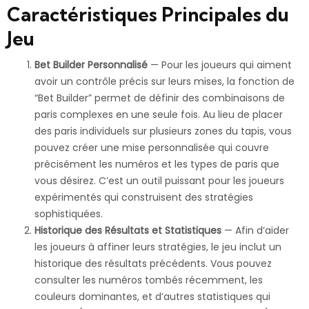
Caractéristiques Principales du
Jeu
Bet Builder Personnalisé
— Pour les joueurs qui aiment
avoir un contrôle précis sur leurs mises, la fonction de
“Bet Builder” permet de définir des combinaisons de
paris complexes en une seule fois. Au lieu de placer
des paris individuels sur plusieurs zones du tapis, vous
pouvez créer une mise personnalisée qui couvre
précisément les numéros et les types de paris que
vous désirez. C’est un outil puissant pour les joueurs
expérimentés qui construisent des stratégies
sophistiquées.
Historique des Résultats et Statistiques
— Afin d’aider
les joueurs à affiner leurs stratégies, le jeu inclut un
historique des résultats précédents. Vous pouvez
consulter les numéros tombés récemment, les
couleurs dominantes, et d’autres statistiques qui