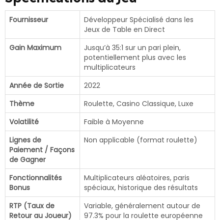
Fournisseur
Développeur Spécialisé dans les
Jeux de Table en Direct
Gain Maximum
Jusqu’à 35:1 sur un pari plein,
potentiellement plus avec les
multiplicateurs
Année de Sortie
2022
Thème
Roulette, Casino Classique, Luxe
Volatilité
Faible à Moyenne
Lignes de
Non applicable (format roulette)
Paiement / Façons
de Gagner
Fonctionnalités
Multiplicateurs aléatoires, paris
Bonus
spéciaux, historique des résultats
RTP (Taux de
Variable, généralement autour de
Retour au Joueur)
97.3% pour la roulette européenne