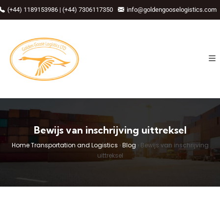
(+44) 1189153986 | (+44) 7306117350
info@goldengooselogistics.com
Bewijs van inschrijving uittreksel
Home Transportation and Logistics
›
Blog
›
Bewijs van inschrijving
uittreksel