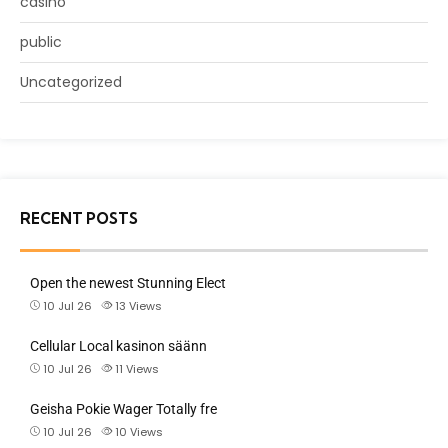
casino
public
Uncategorized
RECENT POSTS
Open the newest Stunning Elect
10 Jul 26
13
Views
Cellular Local kasinon säänn
10 Jul 26
11
Views
Geisha Pokie Wager Totally fre
10 Jul 26
10
Views