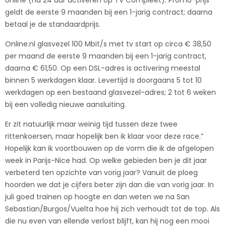
online (na 24 uur activeren op TV Compleet). Promo-prijs
geldt de eerste 9 maanden bij een 1-jarig contract; daarna
betaal je de standaardprijs.
Online.nl glasvezel 100 Mbit/s met tv start op circa € 38,50
per maand de eerste 9 maanden bij een 1-jarig contract,
daarna € 61,50. Op een DSL-adres is activering meestal
binnen 5 werkdagen klaar. Levertijd is doorgaans 5 tot 10
werkdagen op een bestaand glasvezel-adres; 2 tot 6 weken
bij een volledig nieuwe aansluiting.
Er zit natuurlijk maar weinig tijd tussen deze twee
rittenkoersen, maar hopelijk ben ik klaar voor deze race.”
Hopelijk kan ik voortbouwen op de vorm die ik de afgelopen
week in Parijs-Nice had. Op welke gebieden ben je dit jaar
verbeterd ten opzichte van vorig jaar? Vanuit de ploeg
hoorden we dat je cijfers beter zijn dan die van vorig jaar. In
juli goed trainen op hoogte en dan weten we na San
Sebastian/Burgos/Vuelta hoe hij zich verhoudt tot de top. Als
die nu even van ellende verlost blijft, kan hij nog een mooi