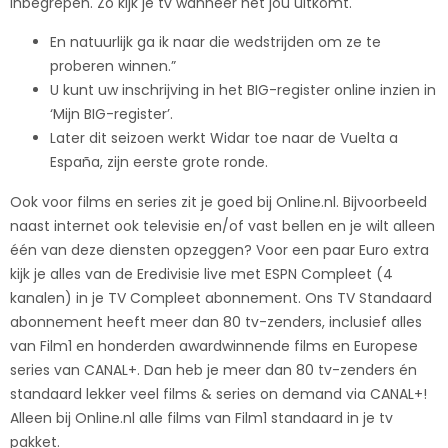
inbegrepen. Zo kijk je tv wanneer het jou uitkomt.
En natuurlijk ga ik naar die wedstrijden om ze te
proberen winnen.”
U kunt uw inschrijving in het BIG-register online inzien in
‘Mijn BIG-register’.
Later dit seizoen werkt Widar toe naar de Vuelta a
España, zijn eerste grote ronde.
Ook voor films en series zit je goed bij Online.nl. Bijvoorbeeld
naast internet ook televisie en/of vast bellen en je wilt alleen
één van deze diensten opzeggen? Voor een paar Euro extra
kijk je alles van de Eredivisie live met ESPN Compleet (4
kanalen) in je TV Compleet abonnement. Ons TV Standaard
abonnement heeft meer dan 80 tv-zenders, inclusief alles
van Film1 en honderden awardwinnende films en Europese
series van CANAL+. Dan heb je meer dan 80 tv-zenders én
standaard lekker veel films & series on demand via CANAL+!
Alleen bij Online.nl alle films van Film1 standaard in je tv
pakket.