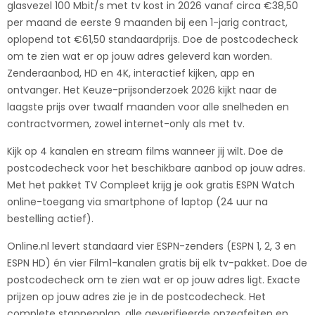
glasvezel 100 Mbit/s met tv kost in 2026 vanaf circa €38,50
per maand de eerste 9 maanden bij een 1-jarig contract,
oplopend tot €61,50 standaardprijs. Doe de postcodecheck
om te zien wat er op jouw adres geleverd kan worden.
Zenderaanbod, HD en 4K, interactief kijken, app en
ontvanger. Het Keuze-prijsonderzoek 2026 kijkt naar de
laagste prijs over twaalf maanden voor alle snelheden en
contractvormen, zowel internet-only als met tv.
Kijk op 4 kanalen en stream films wanneer jij wilt. Doe de
postcodecheck voor het beschikbare aanbod op jouw adres.
Met het pakket TV Compleet krijg je ook gratis ESPN Watch
online-toegang via smartphone of laptop (24 uur na
bestelling actief).
Online.nl levert standaard vier ESPN-zenders (ESPN 1, 2, 3 en
ESPN HD) én vier Film1-kanalen gratis bij elk tv-pakket. Doe de
postcodecheck om te zien wat er op jouw adres ligt. Exacte
prijzen op jouw adres zie je in de postcodecheck. Het
complete stappenplan, alle geverifieerde opzegfeiten en