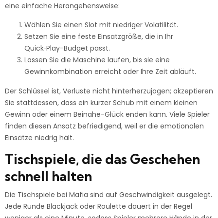
eine einfache Herangehensweise:
Wählen Sie einen Slot mit niedriger Volatilität.
Setzen Sie eine feste Einsatzgröße, die in Ihr
Quick‑Play-Budget passt.
Lassen Sie die Maschine laufen, bis sie eine
Gewinnkombination erreicht oder Ihre Zeit abläuft.
Der Schlüssel ist, Verluste nicht hinterherzujagen; akzeptieren
Sie stattdessen, dass ein kurzer Schub mit einem kleinen
Gewinn oder einem Beinahe-Glück enden kann. Viele Spieler
finden diesen Ansatz befriedigend, weil er die emotionalen
Einsätze niedrig hält.
Tischspiele, die das Geschehen
schnell halten
Die Tischspiele bei Mafia sind auf Geschwindigkeit ausgelegt.
Jede Runde Blackjack oder Roulette dauert in der Regel