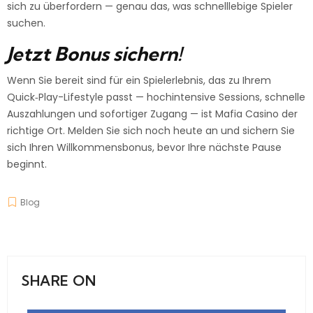
sich zu überfordern — genau das, was schnelllebige Spieler
suchen.
Jetzt Bonus sichern!
Wenn Sie bereit sind für ein Spielerlebnis, das zu Ihrem
Quick‑Play-Lifestyle passt — hochintensive Sessions, schnelle
Auszahlungen und sofortiger Zugang — ist Mafia Casino der
richtige Ort. Melden Sie sich noch heute an und sichern Sie
sich Ihren Willkommensbonus, bevor Ihre nächste Pause
beginnt.
Blog
SHARE ON