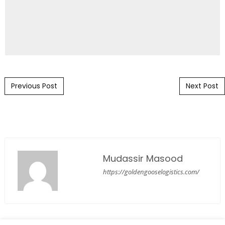
Post navigation
Previous Post
Next Post
Mudassir Masood
https://goldengooselogistics.com/