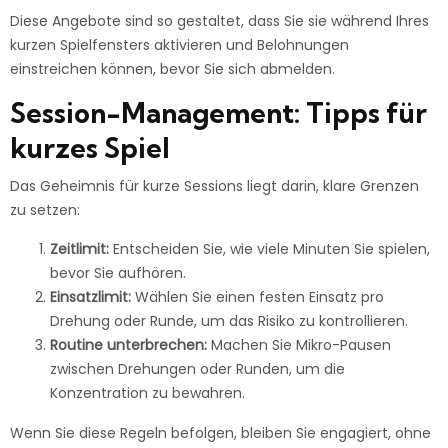
Diese Angebote sind so gestaltet, dass Sie sie während Ihres
kurzen Spielfensters aktivieren und Belohnungen
einstreichen können, bevor Sie sich abmelden.
Session-Management: Tipps für
kurzes Spiel
Das Geheimnis für kurze Sessions liegt darin, klare Grenzen
zu setzen:
Zeitlimit:
Entscheiden Sie, wie viele Minuten Sie spielen,
bevor Sie aufhören.
Einsatzlimit:
Wählen Sie einen festen Einsatz pro
Drehung oder Runde, um das Risiko zu kontrollieren.
Routine unterbrechen:
Machen Sie Mikro-Pausen
zwischen Drehungen oder Runden, um die
Konzentration zu bewahren.
Wenn Sie diese Regeln befolgen, bleiben Sie engagiert, ohne