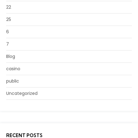
22
25
6
7
Blog
casino
public
Uncategorized
RECENT POSTS