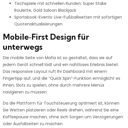
Tischspiele mit schnellen Runden: Super Stake
Roulette, Gold Saloon Blackjack
Sportsbook-Events: Live-Fußballwetten mit sofortigen
Quotenaktualisierungen
Mobile‑First Design für
unterwegs
Die mobile Seite von Mafia ist so gestaltet, dass sie auf
jedem Gerät schnell lädt und ein nahtloses Erlebnis bietet.
Das responsive Layout ruft Ihr Dashboard mit einem
Fingertipp auf, und die “Quick Spin”-Funktion ermöglicht es
Ihnen, Slots zu spielen, ohne durch mehrere Menüs
navigieren zu müssen.
Da die Plattform für Touchsteuerung optimiert ist, können
Sie Wetten platzieren oder Reels drehen, während Sie eine
Kaffeepause machen, ohne sich Sorgen um Verzögerungen
oder Ausfallzeiten zu machen.