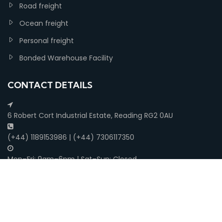
Road freight
Ocean freight
Personal freight
Bonded Warehouse Facility
CONTACT DETAILS
6 Robert Cort Industrial Estate, Reading RG2 0AU
(+44) 1189153986 | (+44) 7306117350
Mon–Fri: 9am–6pm | Sat–Sun: Closed
Copyright ©
goldengooselogistics
| All rights reserved.