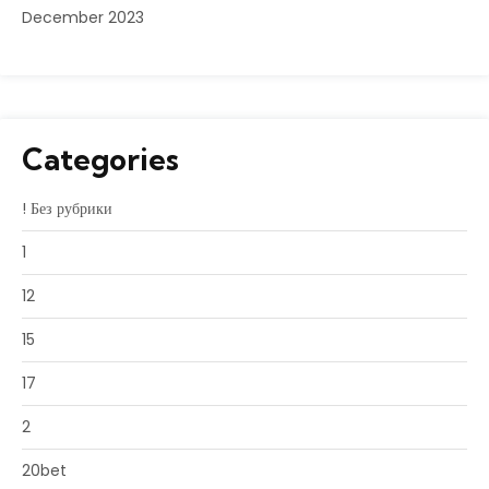
December 2023
Categories
! Без рубрики
1
12
15
17
2
20bet