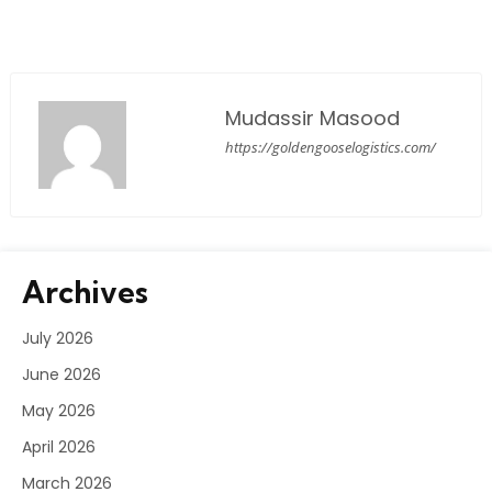
Mudassir Masood
https://goldengooselogistics.com/
Archives
July 2026
June 2026
May 2026
April 2026
March 2026