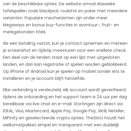
van de beschikbare opties. De website omvat klassieke
tafelspellen zoals blackjack, roulette en poker met meerdere
varianten. Populaire mechanismen zijn onder meer
Megaways en bonus buy-functies in avontuur-, fruit- en
merkgebonden titels.
Als een betaling vastzit, kun je contact opnemen en meteen
je screenshot en tijdstip meesturen voor een snellere check.
Een deel van de landen staat op een lijst met uitgesloten
landen, en dan kan registratie of spelen worden geblokkeerd.
Op iPhone of Android kun je spelen op mobiel zonder iets te
installeren en je account blijft hetzelfde.
Elke verbinding is versleuteld, elk account wordt geverifieerd
tijdens de onboarding en het support team is 24 uur per dag
bereikbaar via live chat en e-mail. Stortingen zijn direct via
iDEAL, Visa, Mastercard, Apple Pay, Google Pay, Skrill, Neteller,
MiFinity en geselecteerde crypto opties. TheSlotz houdt het
welkomstpakket simpel en transparant met een duidelijk