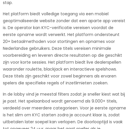
stap.
Het platform biedt volledige toegang via een mobiel
geoptimaliseerde website zonder dat een aparte app vereist
is. De operator kan KYC-verificatie vereisen voordat de
eerste opname wordt verwerkt. Het platform ondersteunt
20+ betaalmethoden voor stortingen en opnames voor
Nederlandse gebruikers. Deze titels vereisen minimale
voorbereiding en leveren directe resultaten op die geschikt
zijn voor korte sessies. Het platform biedt live dealerspellen
waaronder roulette, blackjack en interactieve spelshows.
Deze titels zijn geschikt voor zowel beginners als ervaren
spelers die specifieke regels of inzetlimieten zoeken.
In de lobby vind je meestal filters zodat je sneller kiest wat bij
je past. Het spelaanbod wordt genoemd als 9.000+ titels,
verdeeld over meerdere categorieen. Voor je eerste opname
is het slim om KYC starten zodra je account klaar is, zodat
uitbetalen later soepel kan verlopen. De doorlooptijd is vaak
tot ongeveer 24 uur, maar het gaat sneller als je