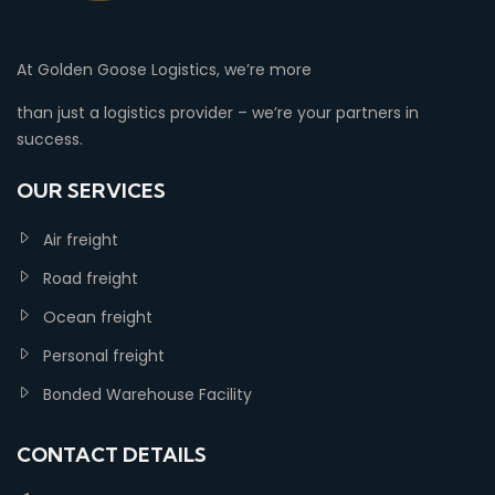
At Golden Goose Logistics, we’re more
than just a logistics provider – we’re your partners in
success.
OUR SERVICES
Air freight
Road freight
Ocean freight
Personal freight
Bonded Warehouse Facility
CONTACT DETAILS