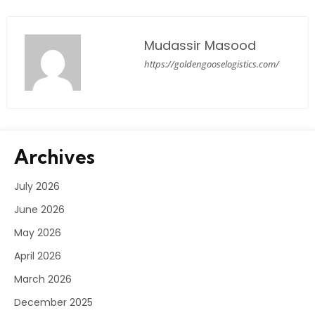
Mudassir Masood
https://goldengooselogistics.com/
Archives
July 2026
June 2026
May 2026
April 2026
March 2026
December 2025