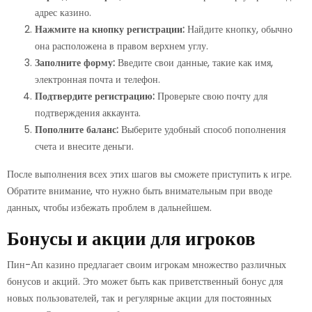
адрес казино.
Нажмите на кнопку регистрации:
Найдите кнопку, обычно
она расположена в правом верхнем углу.
Заполните форму:
Введите свои данные, такие как имя,
электронная почта и телефон.
Подтвердите регистрацию:
Проверьте свою почту для
подтверждения аккаунта.
Пополните баланс:
Выберите удобный способ пополнения
счета и внесите деньги.
После выполнения всех этих шагов вы сможете приступить к игре.
Обратите внимание, что нужно быть внимательным при вводе
данных, чтобы избежать проблем в дальнейшем.
Бонусы и акции для игроков
Пин-Ап казино предлагает своим игрокам множество различных
бонусов и акций. Это может быть как приветственный бонус для
новых пользователей, так и регулярные акции для постоянных