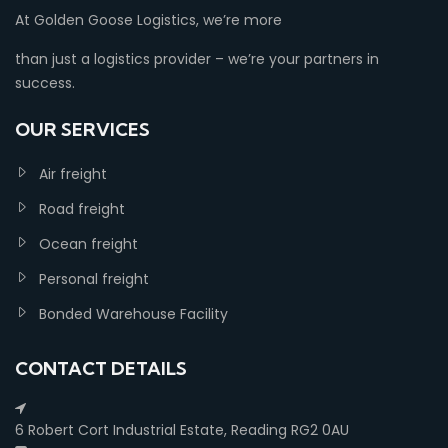
At Golden Goose Logistics, we’re more
than just a logistics provider – we’re your partners in
success.
OUR SERVICES
Air freight
Road freight
Ocean freight
Personal freight
Bonded Warehouse Facility
CONTACT DETAILS
6 Robert Cort Industrial Estate, Reading RG2 0AU