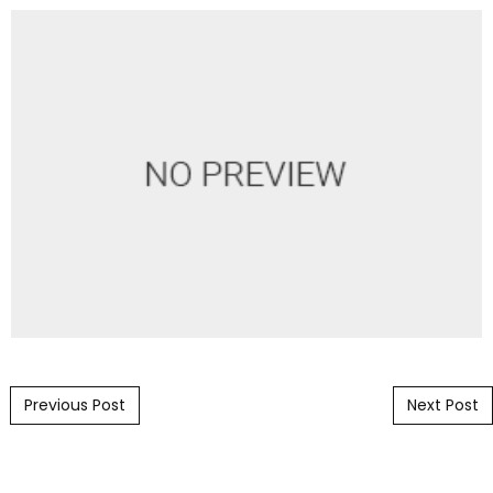
Post navigation
Previous Post
Next Post