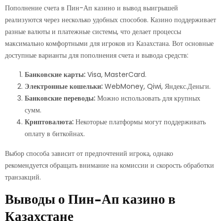
Пополнение счета в Пин-Ап казино и вывод выигрышей
реализуются через несколько удобных способов. Казино поддерживает
разные валюты и платежные системы, что делает процессы
максимально комфортными для игроков из Казахстана. Вот основные
доступные варианты для пополнения счета и вывода средств:
Банковские карты:
Visa, MasterCard.
Электронные кошельки:
WebMoney, Qiwi, Яндекс.Деньги.
Банковские переводы:
Можно использовать для крупных
сумм.
Криптовалюта:
Некоторые платформы могут поддерживать
оплату в биткойнах.
Выбор способа зависит от предпочтений игрока, однако
рекомендуется обращать внимание на комиссии и скорость обработки
транзакций.
Выводы о Пин-Ап казино в
Казахстане