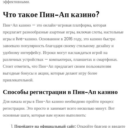
эффективными.
Что такое Пин-Ап казино?
Пин-Ап казино — это онлайн-игровая платформа, которая
предлагает разнообразные азартные игры, включая слоты, настольные
игры и live-казино. Основанное в 2016 году, это казино быстро
завоевало популярность благодаря своему стильному дизайну и
удобному интерфейсу. Игроки могут наслаждаться игрой на
различных устройствах — компьютерах, планшетах и смартфонах.
Стоит отметить, что Пин-Ап предлагает своим пользователям
выгодные бонусы и акции, которые делают игру более
привлекательной.
Способы регистрации в Пин-Ап казино
Для начала игры в Пин-Ап казино необходимо пройти процесс
регистрации. Это просто и занимает всего несколько минут. Вот
основные шаги, которые вам нужно выполнить:
Перейдите на официальный сайт:
Откройте браузер и введите