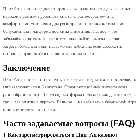
Пин-Ап казино предлагает прекрасные возможности для азартных
игроков с разными уровнями опыта. С разнообразием игр,
комфортными условиями для регистрации и привлекательными
бонусами, эта платформа достойна внимания. Главное — не
забывайте о разумной игре и устанавливайте лимиты на свои
затраты. Ужасный опыт невозможно избежать, если соблюдать
основные правила безопасности и понимание игры.
Заключение
Пин-Ап казино – это отличный выбор для тех, кто хочет исследовать
мир азартных игр в Казахстане. Оперируя удобным интерфейсом,
разнообразием игр и бонусов, платформа подходит как для новичков,
так и для опытных игроков. Главное — не забывать о безопасной игре
и четком понимании правил.
Часто задаваемые вопросы (FAQ)
1. Как зарегистрироваться в Пин-Ап казино?