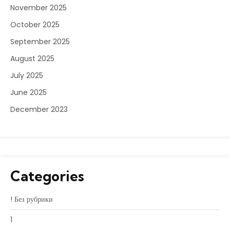
November 2025
October 2025
September 2025
August 2025
July 2025
June 2025
December 2023
Categories
! Без рубрики
1