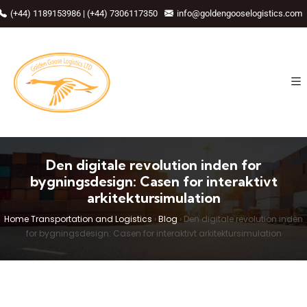
(+44) 1189153986 | (+44) 7306117350
info@goldengooselogistics.com
Den digitale revolution inden for
bygningsdesign: Casen for interaktivt
arkitektursimulation
Home Transportation and Logistics
›
Blog
›
Den digitale revolution inden
for bygningsdesign: Casen for interaktivt arkitektursimulation