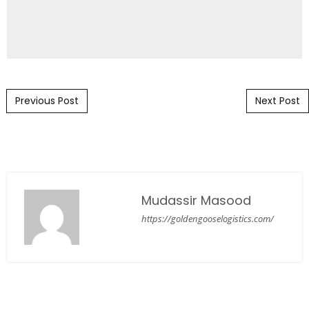
Post navigation
Previous Post
Next Post
Mudassir Masood
https://goldengooselogistics.com/