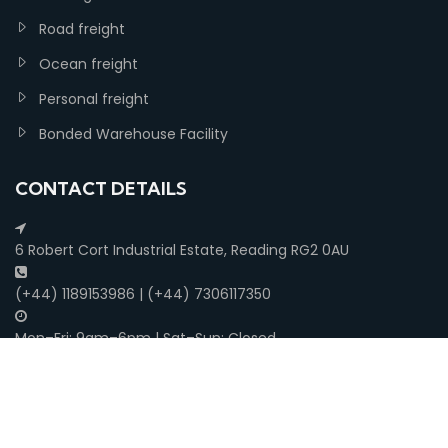
Road freight
Ocean freight
Personal freight
Bonded Warehouse Facility
CONTACT DETAILS
6 Robert Cort Industrial Estate, Reading RG2 0AU
(+44) 1189153986 | (+44) 7306117350
Mon–Fri: 9am–6pm | Sat–Sun: Closed
Copyright ©
goldengooselogistics
| All rights reserved.