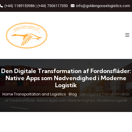
(+44) 1189153986 | (+44) 7306117350
info@goldengooselogistics.com
Den Digitale Transformation af Fordonsflåder:
Native Apps som Nødvendighed i Moderne
Logistik
Home Transportation and Logistics
›
Blog
›
Den Digitale Transformation
af Fordonsflåder: Native Apps som Nødvendighed i Moderne Logistik