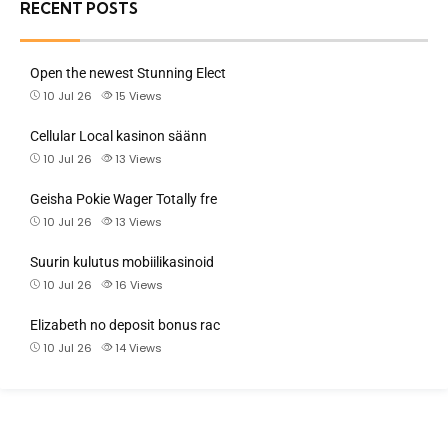
RECENT POSTS
Open the newest Stunning Elect
10 Jul 26
15
Views
Cellular Local kasinon säänn
10 Jul 26
13
Views
Geisha Pokie Wager Totally fre
10 Jul 26
13
Views
Suurin kulutus mobiilikasinoid
10 Jul 26
16
Views
Elizabeth no deposit bonus rac
10 Jul 26
14
Views