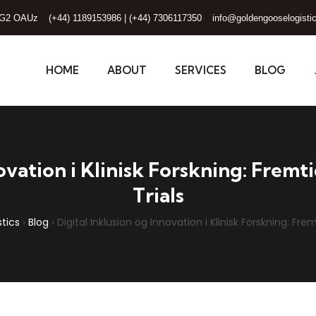
 RG2 OAUz
(+44) 1189153986 | (+44) 7306117350
info@goldengooselogisti
HOME
ABOUT
SERVICES
BLOG
novation i Klinisk Forskning: Frem
Trials
tics
›
Blog
›
Digital Inklusion og Innovation i Klinisk Forskning: Fr