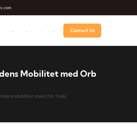
cs.com
.
.
.
.
.
Contact Us
tidens Mobilitet med Orb
emtidens Mobilitet med Orb Trials