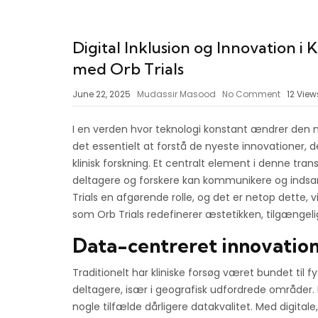
Digital Inklusion og Innovation i 
med Orb Trials
June 22, 2025
Mudassir Masood
No Comment
12
View
I en verden hvor teknologi konstant ændrer den 
det essentielt at forstå de nyeste innovationer, d
klinisk forskning. Et centralt element i denne tr
deltagere og forskere kan kommunikere og indsam
Trials
en afgørende rolle, og det er netop dette, vi 
som Orb Trials redefinerer æstetikken, tilgængelig
Data-centreret innovation 
Traditionelt har kliniske forsøg været bundet til fys
deltagere, især i geografisk udfordrede områder. D
nogle tilfælde dårligere datakvalitet. Med digita