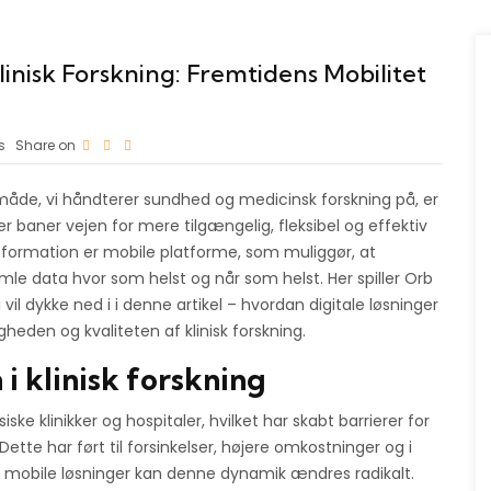
Klinisk Forskning: Fremtidens Mobilitet
s
Share on
måde, vi håndterer sundhed og medicinsk forskning på, er
er baner vejen for mere tilgængelig, fleksibel og effektiv
ansformation er mobile platforme, som muliggør, at
le data hvor som helst og når som helst. Her spiller
Orb
vil dykke ned i i denne artikel – hvordan digitale løsninger
heden og kvaliteten af klinisk forskning.
i klinisk forskning
iske klinikker og hospitaler, hvilket har skabt barrierer for
ette har ført til forsinkelser, højere omkostninger og i
le, mobile løsninger kan denne dynamik ændres radikalt.