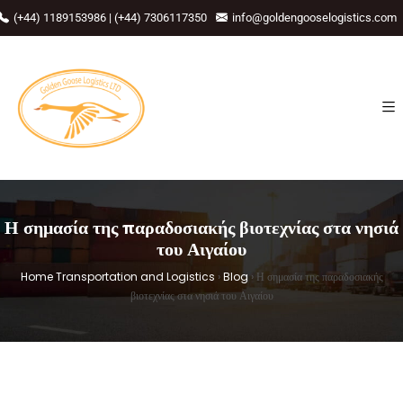
(+44) 1189153986 | (+44) 7306117350
info@goldengooselogistics.com
Η σημασία της παραδοσιακής βιοτεχνίας στα νησιά
του Αιγαίου
Home Transportation and Logistics
›
Blog
›
Η σημασία της παραδοσιακής
βιοτεχνίας στα νησιά του Αιγαίου