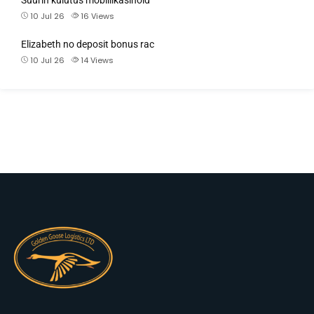
Suurin kulutus mobiilikasinoid
10 Jul 26
16
Views
Elizabeth no deposit bonus rac
10 Jul 26
14
Views