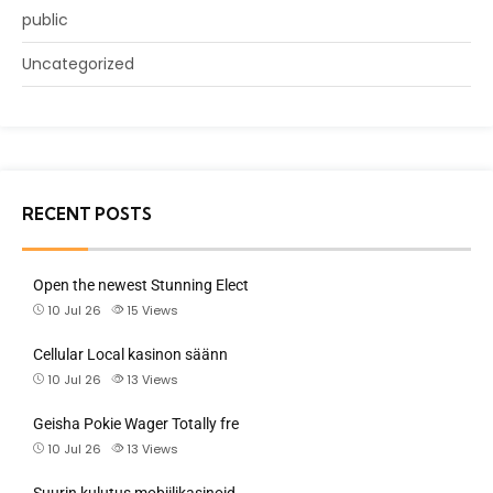
public
Uncategorized
RECENT POSTS
Open the newest Stunning Elect
10 Jul 26
15
Views
Cellular Local kasinon säänn
10 Jul 26
13
Views
Geisha Pokie Wager Totally fre
10 Jul 26
13
Views