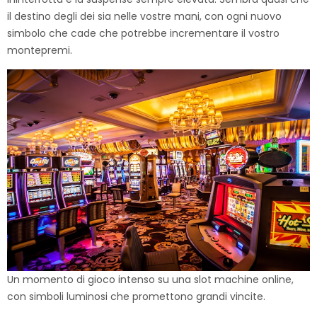
il destino degli dei sia nelle vostre mani, con ogni nuovo
simbolo che cade che potrebbe incrementare il vostro
montepremi.
Un momento di gioco intenso su una slot machine online,
con simboli luminosi che promettono grandi vincite.