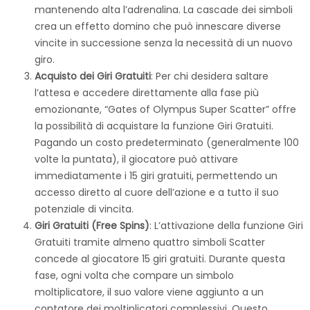
mantenendo alta l’adrenalina. La cascade dei simboli
crea un effetto domino che può innescare diverse
vincite in successione senza la necessità di un nuovo
giro.
Acquisto dei Giri Gratuiti
: Per chi desidera saltare
l’attesa e accedere direttamente alla fase più
emozionante, “Gates of Olympus Super Scatter” offre
la possibilità di acquistare la funzione Giri Gratuiti.
Pagando un costo predeterminato (generalmente 100
volte la puntata), il giocatore può attivare
immediatamente i 15 giri gratuiti, permettendo un
accesso diretto al cuore dell’azione e a tutto il suo
potenziale di vincita.
Giri Gratuiti (Free Spins)
: L’attivazione della funzione Giri
Gratuiti tramite almeno quattro simboli Scatter
concede al giocatore 15 giri gratuiti. Durante questa
fase, ogni volta che compare un simbolo
moltiplicatore, il suo valore viene aggiunto a un
contatore dei moltiplicatori complessivi. Questo