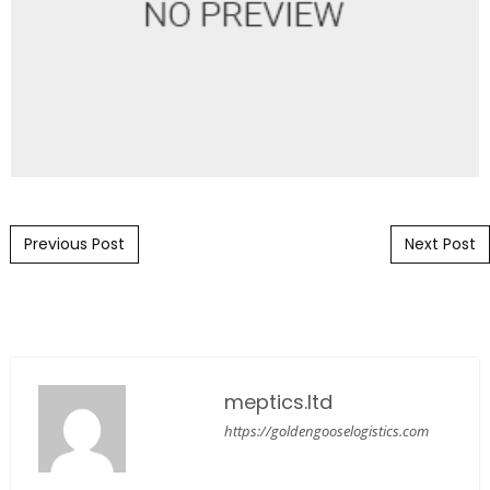
Post navigation
Previous Post
Next Post
meptics.ltd
https://goldengooselogistics.com