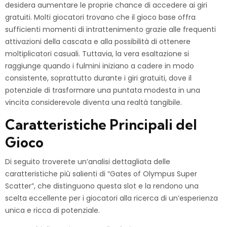
desidera aumentare le proprie chance di accedere ai giri
gratuiti. Molti giocatori trovano che il gioco base offra
sufficienti momenti di intrattenimento grazie alle frequenti
attivazioni della cascata e alla possibilità di ottenere
moltiplicatori casuali. Tuttavia, la vera esaltazione si
raggiunge quando i fulmini iniziano a cadere in modo
consistente, soprattutto durante i giri gratuiti, dove il
potenziale di trasformare una puntata modesta in una
vincita considerevole diventa una realtà tangibile.
Caratteristiche Principali del
Gioco
Di seguito troverete un’analisi dettagliata delle
caratteristiche più salienti di “Gates of Olympus Super
Scatter”, che distinguono questa slot e la rendono una
scelta eccellente per i giocatori alla ricerca di un’esperienza
unica e ricca di potenziale.