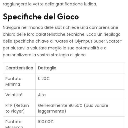
raggiungere le vette della gratificazione ludica.
Specifiche del Gioco
Navigare nel mondo delle slot richiede una comprensione
chiara delle loro caratteristiche tecniche. Ecco un riepilogo
delle specifiche chiave di “Gates of Olympus Super Scatter”
per aiutarvi a valutare meglio le sue potenzialità e a
personalizzare la vostra strategia di gioco.
Caratteristica
Dettaglio
Puntata
0.20€
Minima
Volatilità
Alta
RTP (Return
Generalmente 96.50% (può variare
to Player)
leggermente)
Puntata
100.00€
Massima