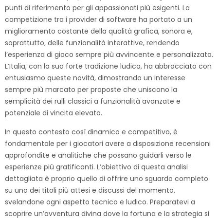
punti di riferimento per gli appassionati più esigenti. La
competizione tra i provider di software ha portato a un
miglioramento costante della qualità grafica, sonora e,
soprattutto, delle funzionalità interattive, rendendo
l’esperienza di gioco sempre più avvincente e personalizzata.
L’Italia, con la sua forte tradizione ludica, ha abbracciato con
entusiasmo queste novità, dimostrando un interesse
sempre più marcato per proposte che uniscono la
semplicità dei rulli classici a funzionalità avanzate e
potenziale di vincita elevato.
In questo contesto così dinamico e competitivo, è
fondamentale per i giocatori avere a disposizione recensioni
approfondite e analitiche che possano guidarli verso le
esperienze più gratificanti. L’obiettivo di questa analisi
dettagliata è proprio quello di offrire uno sguardo completo
su uno dei titoli più attesi e discussi del momento,
svelandone ogni aspetto tecnico e ludico. Preparatevi a
scoprire un’avventura divina dove la fortuna e la strategia si