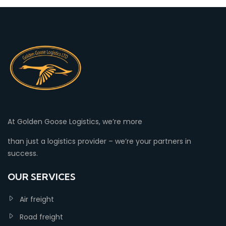
At Golden Goose Logistics, we’re more
than just a logistics provider – we’re your partners in
success.
OUR SERVICES
Air freight
Road freight