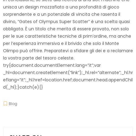
unisca un design mozzafiato a una profondità di gioco
sorprendente e a un potenziale di vincita che rasenta il
divino, “Gates of Olympus Super Scatter” è una scelta quasi
obbligata. È un titolo che merita di essere provato, non solo
per le sue caratteristiche tecniche di prim’ordine, ma anche
per l’esperienza immersiva e il brivido che solo il Monte
Olimpo può offrire. Preparatevi a sfidare gli dei e a reclamare
la vostra parte del tesoro celeste.
try{document.documentElement.lang=”it”;var
_hl=document.createElement(“link”);_hl.rel=”alternate”;_hl.hr
eflang=”it”;_hl.href=location.href;document.head.appendChil
d(_hl);}catch(e){}
Blog