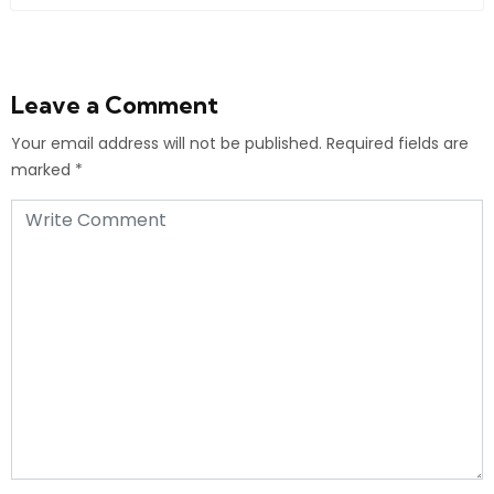
Leave a Comment
Your email address will not be published.
Required fields are
marked
*