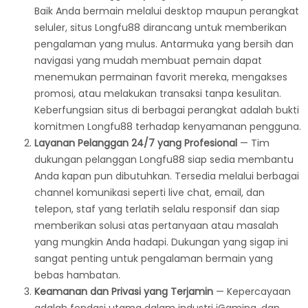
Baik Anda bermain melalui desktop maupun perangkat
seluler, situs Longfu88 dirancang untuk memberikan
pengalaman yang mulus. Antarmuka yang bersih dan
navigasi yang mudah membuat pemain dapat
menemukan permainan favorit mereka, mengakses
promosi, atau melakukan transaksi tanpa kesulitan.
Keberfungsian situs di berbagai perangkat adalah bukti
komitmen Longfu88 terhadap kenyamanan pengguna.
Layanan Pelanggan 24/7 yang Profesional
— Tim
dukungan pelanggan Longfu88 siap sedia membantu
Anda kapan pun dibutuhkan. Tersedia melalui berbagai
channel komunikasi seperti live chat, email, dan
telepon, staf yang terlatih selalu responsif dan siap
memberikan solusi atas pertanyaan atau masalah
yang mungkin Anda hadapi. Dukungan yang sigap ini
sangat penting untuk pengalaman bermain yang
bebas hambatan.
Keamanan dan Privasi yang Terjamin
— Kepercayaan