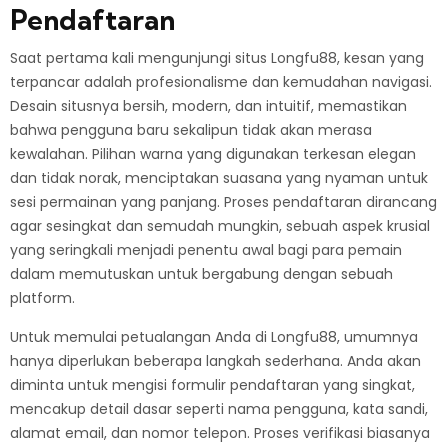
Pendaftaran
Saat pertama kali mengunjungi situs Longfu88, kesan yang
terpancar adalah profesionalisme dan kemudahan navigasi.
Desain situsnya bersih, modern, dan intuitif, memastikan
bahwa pengguna baru sekalipun tidak akan merasa
kewalahan. Pilihan warna yang digunakan terkesan elegan
dan tidak norak, menciptakan suasana yang nyaman untuk
sesi permainan yang panjang. Proses pendaftaran dirancang
agar sesingkat dan semudah mungkin, sebuah aspek krusial
yang seringkali menjadi penentu awal bagi para pemain
dalam memutuskan untuk bergabung dengan sebuah
platform.
Untuk memulai petualangan Anda di Longfu88, umumnya
hanya diperlukan beberapa langkah sederhana. Anda akan
diminta untuk mengisi formulir pendaftaran yang singkat,
mencakup detail dasar seperti nama pengguna, kata sandi,
alamat email, dan nomor telepon. Proses verifikasi biasanya