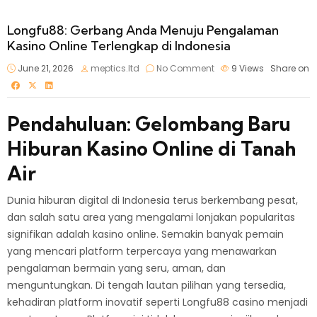
Longfu88: Gerbang Anda Menuju Pengalaman
Kasino Online Terlengkap di Indonesia
June 21, 2026
meptics.ltd
No Comment
9
Views
Share on
Pendahuluan: Gelombang Baru
Hiburan Kasino Online di Tanah
Air
Dunia hiburan digital di Indonesia terus berkembang pesat,
dan salah satu area yang mengalami lonjakan popularitas
signifikan adalah kasino online. Semakin banyak pemain
yang mencari platform terpercaya yang menawarkan
pengalaman bermain yang seru, aman, dan
menguntungkan. Di tengah lautan pilihan yang tersedia,
kehadiran platform inovatif seperti
Longfu88 casino
menjadi