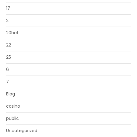
17
2
20bet
22
25
6
7
Blog
casino
public
Uncategorized