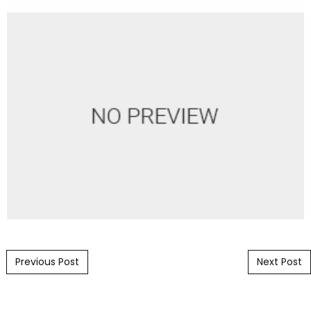
Post navigation
Previous Post
Next Post