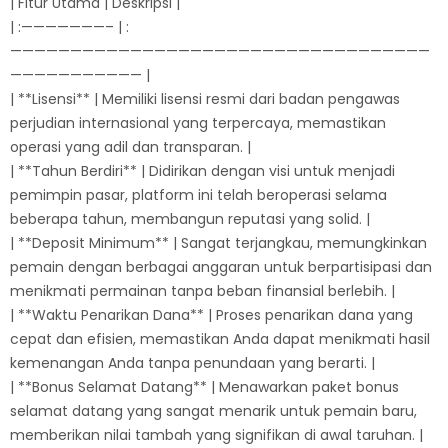
| Fitur Utama | Deskripsi |
| :———————– | :
———————————————————————————————————
——————————— |
| **Lisensi** | Memiliki lisensi resmi dari badan pengawas
perjudian internasional yang terpercaya, memastikan
operasi yang adil dan transparan. |
| **Tahun Berdiri** | Didirikan dengan visi untuk menjadi
pemimpin pasar, platform ini telah beroperasi selama
beberapa tahun, membangun reputasi yang solid. |
| **Deposit Minimum** | Sangat terjangkau, memungkinkan
pemain dengan berbagai anggaran untuk berpartisipasi dan
menikmati permainan tanpa beban finansial berlebih. |
| **Waktu Penarikan Dana** | Proses penarikan dana yang
cepat dan efisien, memastikan Anda dapat menikmati hasil
kemenangan Anda tanpa penundaan yang berarti. |
| **Bonus Selamat Datang** | Menawarkan paket bonus
selamat datang yang sangat menarik untuk pemain baru,
memberikan nilai tambah yang signifikan di awal taruhan. |