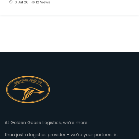
10 Jul 26
12
Views
At Golden Goose Logistics, we’re more
than just a logistics provider – we’re your partners in