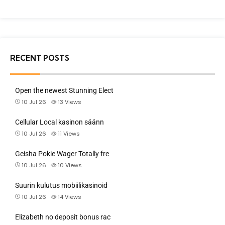
RECENT POSTS
Open the newest Stunning Elect
10 Jul 26
13
Views
Cellular Local kasinon säänn
10 Jul 26
11
Views
Geisha Pokie Wager Totally fre
10 Jul 26
10
Views
Suurin kulutus mobiilikasinoid
10 Jul 26
14
Views
Elizabeth no deposit bonus rac