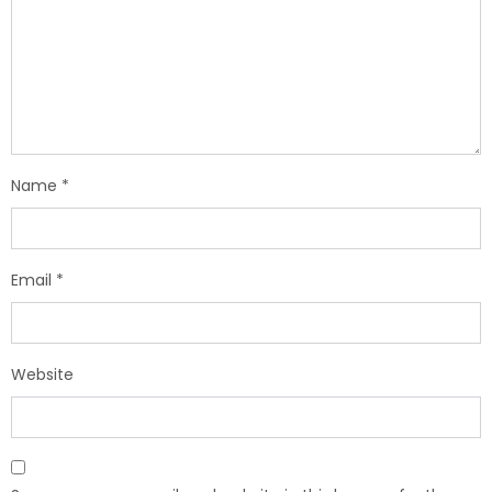
Name
*
Email
*
Website