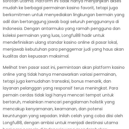
sorotan utama. Platform ini tidak hanya menjanjikan akses
mudah ke berbagai permainan kasino favorit, tetapi juga
berkomitmen untuk menyediakan lingkungan bermain yang
adil dan bertanggung jawab bagi seluruh penggunanya di
Indonesia. Dengan antarmuka yang ramah pengguna dan
koleksi permainan yang luas, Longfu88 hadir untuk
mendefinisikan ulang standar kasino online di pasar lokal,
menjawab kebutuhan para penggemar judi yang haus akan
kualitas dan kepuasan maksimal.
Melihat tren pasar saat ini, permintaan akan platform kasino
online yang tidak hanya menawarkan variasi permainan,
tetapi juga kemudahan transaksi, bonus menarik, dan
layanan pelanggan yang responsif terus meningkat. Para
pemain cerdas tidak lagi hanya mencari tempat untuk
bertaruh, melainkan mencari pengalaman holistik yang
mencakup kenyamanan, keamanan, dan potensi
keuntungan yang sepadan. Inilah celah yang coba diisi oleh
Longfu88, dengan ambisi untuk menjadi destinasi utama