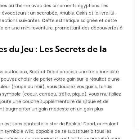
ptées au thème avec des ornements égyptiens. Les
vocateurs : un scarabée, Anubis, Osiris et le livre lui-
sections suivantes. Cette esthétique soignée et cette
ie en une mini-aventure, promettant des découvertes à
s du Jeu : Les Secrets de la
lus audacieux,
Book of Dead
propose une fonctionnalité
pouvez choisir de parier votre gain sur le résultat d’une
uleur (rouge ou noir), vous doublez vos gains, tandis
 symbole (coeur, carreau, trèfle, pique), vous multipliez
 ajoute une couche supplémentaire de risque et de
nt augmenter un gain modeste en un gain plus
re est sans conteste la star de
Book of Dead
, cumulant
un symbole Wild, capable de se substituer à tous les
s spéciaux en expansion durant les tours gratuits) pour