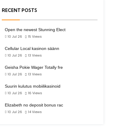
RECENT POSTS
Open the newest Stunning Elect
10 Jul 26
15
Views
Cellular Local kasinon säänn
10 Jul 26
13
Views
Geisha Pokie Wager Totally fre
10 Jul 26
13
Views
Suurin kulutus mobiilikasinoid
10 Jul 26
16
Views
Elizabeth no deposit bonus rac
10 Jul 26
14
Views