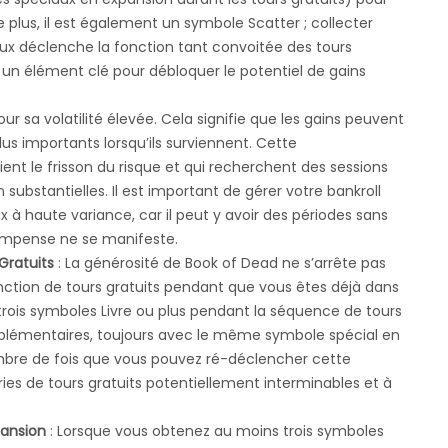
lus, il est également un symbole Scatter ; collecter
eaux déclenche la fonction tant convoitée des tours
t un élément clé pour débloquer le potentiel de gains
ur sa volatilité élevée. Cela signifie que les gains peuvent
s importants lorsqu’ils surviennent. Cette
cient le frisson du risque et qui recherchent des sessions
ubstantielles. Il est important de gérer votre bankroll
 à haute variance, car il peut y avoir des périodes sans
compense ne se manifeste.
Gratuits
: La générosité de
Book of Dead
ne s’arrête pas
fonction de tours gratuits pendant que vous êtes déjà dans
trois symboles Livre ou plus pendant la séquence de tours
supplémentaires, toujours avec le même symbole spécial en
nombre de fois que vous pouvez ré-déclencher cette
éries de tours gratuits potentiellement interminables et à
pansion
: Lorsque vous obtenez au moins trois symboles