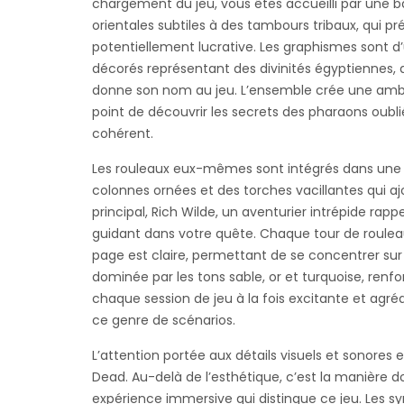
chargement du jeu, vous êtes accueilli par une 
orientales subtiles à des tambours tribaux, qui p
potentiellement lucrative. Les graphismes sont 
décorés représentant des divinités égyptiennes, de
donne son nom au jeu. L’ensemble crée une ambi
point de découvrir les secrets des pharaons oubl
cohérent.
Les rouleaux eux-mêmes sont intégrés dans une 
colonnes ornées et des torches vacillantes qui aj
principal, Rich Wilde, un aventurier intrépide rapp
guidant dans votre quête. Chaque tour de roulea
page est claire, permettant de se concentrer sur l
dominée par les tons sable, or et turquoise, ren
chaque session de jeu à la fois excitante et agré
ce genre de scénarios.
L’attention portée aux détails visuels et sonores e
Dead
. Au-delà de l’esthétique, c’est la manière
expérience immersive qui distingue ce jeu. Les s