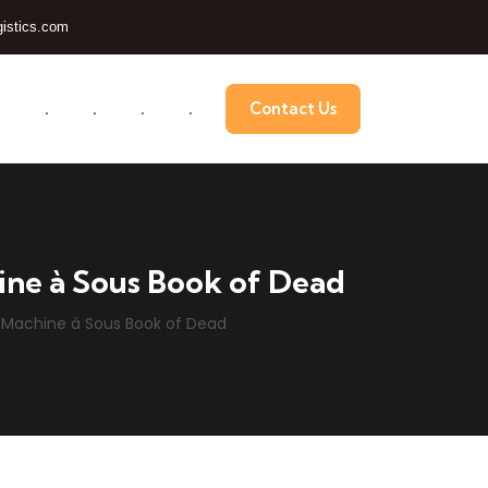
istics.com
.
.
.
.
.
Contact Us
hine à Sous Book of Dead
a Machine à Sous Book of Dead