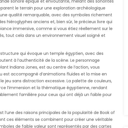
bande sonore épique et envoûtante, mêlant des sonorités
réparent le terrain pour une exploration archéologique
d’une qualité remarquable, avec des symboles richement
s hiéroglyphes anciens et, bien sûr, le précieux livre qui
ance immersive, comme si vous étiez réellement sur le
iés, tout cela dans un environnement visuel soigné et
structure qui évoque un temple égyptien, avec des
outent à l’authenticité de la scène. Le personnage
elant Indiana Jones, est au centre de l’action, vous
u est accompagné d’animations fluides et la mise en
e jeu sans distraction excessive. La palette de couleurs,
force l’immersion et la thématique égyptienne, rendant
ablement familière pour ceux qui ont déjà un faible pour
st l’une des raisons principales de la popularité de
Book of
 dont ces éléments se combinent pour créer une véritable
ymboles de faible valeur sont représentés par des cartes