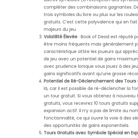
compléter des combinaisons gagnantes. De p
trois symboles du livre ou plus sur les roul
gratuits. C’est cette polyvalence qui en fai
majeurs du jeu.
Volatilité Élevée
:
Book of Dead
est réputé po
être moins fréquents mais généralement plu
caractéristique attire les joueurs qui appré
de jeu avec un potentiel de gains maximum s
avec prudence lorsque vous jouez à des jeux
gains significatifs avant qu’une grosse ré
Potentiel de Ré-Déclenchement des Tours 
là, car il est possible de ré-déclencher la 
un tour gratuit. Si vous obtenez à nouveau 
gratuits, vous recevrez 10 tours gratuits 
expansion actif. Il n’y a pas de limite au 
fonctionnalité, ce qui ouvre la voie à des s
des opportunités de gains exponentiels.
Tours Gratuits avec Symbole Spécial en Ex