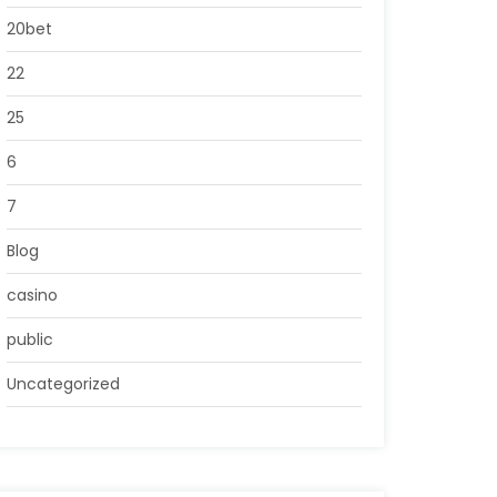
20bet
22
25
6
7
Blog
casino
public
Uncategorized