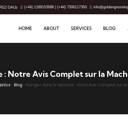
(+44) 1189153986 | (+44) 7306117350
info@goldengooselog
g, RG2 OAUz
HOME
ABOUT
SERVICES
BLOG
 : Notre Avis Complet sur la Mac
stics
›
Blog
›
Plongez dans le Mystère : Notre Avis Complet sur l