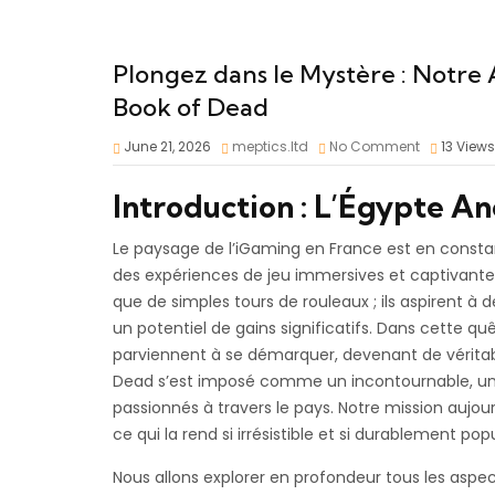
Plongez dans le Mystère : Notre 
Book of Dead
June 21, 2026
meptics.ltd
No Comment
13
Views
Introduction : L’Égypte An
Le paysage de l’iGaming en France est en const
des expériences de jeu immersives et captivantes
que de simples tours de rouleaux ; ils aspirent
un potentiel de gains significatifs. Dans cette q
parviennent à se démarquer, devenant de véritabl
Dead
s’est imposé comme un incontournable, une
passionnés à travers le pays. Notre mission aujo
ce qui la rend si irrésistible et si durablement po
Nous allons explorer en profondeur tous les asp