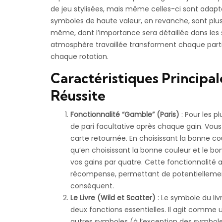
de jeu stylisées, mais même celles-ci sont ada
symboles de haute valeur, en revanche, sont plus é
même, dont l’importance sera détaillée dans les 
atmosphère travaillée transforment chaque part
chaque rotation.
Caractéristiques Principale
Réussite
Fonctionnalité “Gamble” (Paris)
: Pour les p
de pari facultative après chaque gain. Vous 
carte retournée. En choisissant la bonne co
qu’en choisissant la bonne couleur et le bon
vos gains par quatre. Cette fonctionnalité
récompense, permettant de potentielleme
conséquent.
Le Livre (Wild et Scatter)
: Le symbole du liv
deux fonctions essentielles. Il agit comme 
autres symboles (à l’exception des symbole