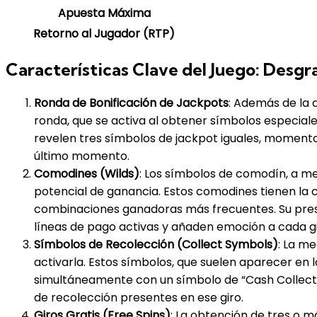
Apuesta Máxima
Retorno al Jugador (RTP)
Características Clave del Juego: Desgr
Ronda de Bonificación de Jackpots
: Además de la a
ronda, que se activa al obtener símbolos especiales
revelen tres símbolos de jackpot iguales, momento
último momento.
Comodines (Wilds)
: Los símbolos de comodín, a m
potencial de ganancia. Estos comodines tienen la c
combinaciones ganadoras más frecuentes. Su prese
líneas de pago activas y añaden emoción a cada gi
Símbolos de Recolección (Collect Symbols)
: La me
activarla. Estos símbolos, que suelen aparecer en 
simultáneamente con un símbolo de “Cash Collect” 
de recolección presentes en ese giro.
Giros Gratis (Free Spins)
: La obtención de tres o 