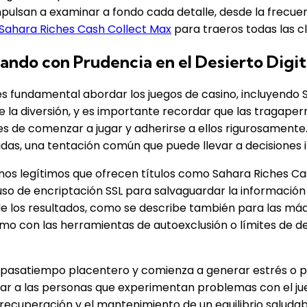
pulsan a examinar a fondo cada detalle, desde la frecuenc
Sahara Riches Cash Collect Max
para traeros todas las c
ndo con Prudencia en el Desierto Digit
es fundamental abordar los juegos de casino, incluyendo
re la diversión, y es importante recordar que las tragape
tes de comenzar a jugar y adherirse a ellos rigurosament
idas, una tentación común que puede llevar a decisiones 
 casinos legítimos que ofrecen títulos como Sahara Riche
 uso de encriptación SSL para salvaguardar la información
d de los resultados, como se describe también para las 
como con las herramientas de autoexclusión o límites de 
n pasatiempo placentero y comienza a generar estrés o pr
r a las personas que experimentan problemas con el jue
a recuperación y el mantenimiento de un equilibrio saluda