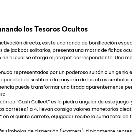
anando los Tesoros Ocultos
ctivación directa, existe una ronda de bonificación espec
 de jackpot solitarios, presenta una matriz de fichas ocu
 en el cual se otorga el jackpot correspondiente. Una 
enudo representados por un poderoso sultán o un genio 
apacidad de sustituir a la mayoría de los otros símbolos
ncia puede transformar una tirada aparentemente perdida
ro.
cánica “Cash Collect” es la piedra angular de este juego,
los carretes 1 a 4, llevan consigo valores monetarios ale
en el quinto carrete, el jugador recibe la suma total de
más símbolos de dispersión (Scatters), típicamente repre