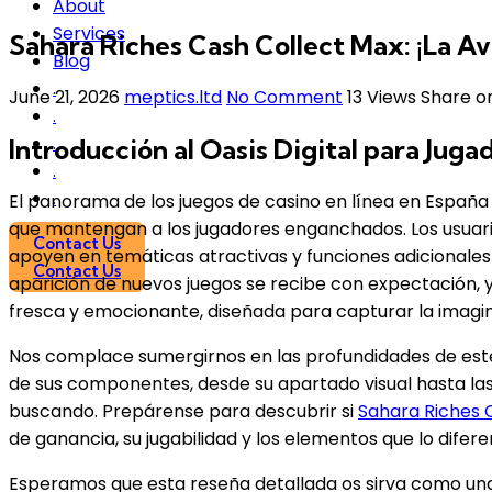
About
Services
Sahara Riches Cash Collect Max: ¡La Av
Blog
.
June 21, 2026
meptics.ltd
No Comment
13
Views
Share o
.
.
Introducción al Oasis Digital para Juga
.
.
El panorama de los juegos de casino en línea en Españ
que mantengan a los jugadores enganchados. Los usuari
Contact Us
apoyen en temáticas atractivas y funciones adicionales
Contact Us
aparición de nuevos juegos se recibe con expectación, y
fresca y emocionante, diseñada para capturar la imagin
Nos complace sumergirnos en las profundidades de este
de sus componentes, desde su apartado visual hasta las 
buscando. Prepárense para descubrir si
Sahara Riches 
de ganancia, su jugabilidad y los elementos que lo difere
Esperamos que esta reseña detallada os sirva como una