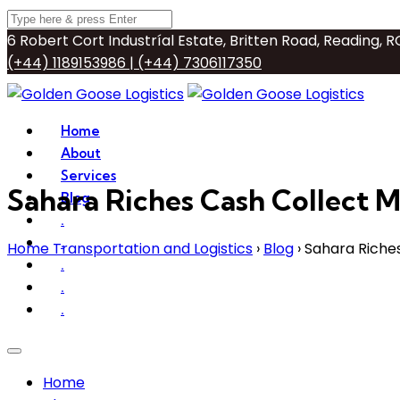
6 Robert Cort Industríal Estate, Britten Road, Reading,
(+44) 1189153986 | (+44) 7306117350
info@goldengooselogistics.com
Home
About
Services
Sahara Riches Cash Collect M
Blog
.
.
Home Transportation and Logistics
›
Blog
›
Sahara Riches
.
.
.
Home