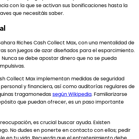
ia con la que se activan sus bonificaciones hasta la
laves que necesitáis saber.
al
 Sahara Riches Cash Collect Max, con una mentalidad de
rras son juegos de azar diseñados para el esparcimiento.
e. Nunca se debe apostar dinero que no se pueda
impulsivas.
s Cash Collect Max implementan medidas de seguridad
 personal y financiera, así como auditorías regulares de
máquinas tragamonedas
según Wikipedia
. Familiarizarse
depósito que puedan ofrecer, es un paso importante
eocupación, es crucial buscar ayuda. Existen
go. No dudes en ponerte en contacto con ellos; pedir
ble en tu vida. Recuerda que el entretenimiento debe