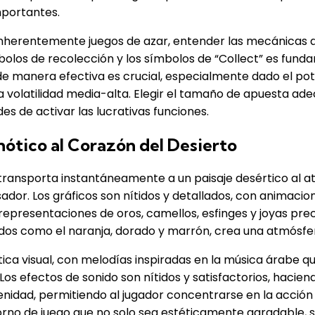
mportantes.
 inherentemente juegos de azar, entender las mecánicas 
ímbolos de recolección y los símbolos de “Collect” es fu
de manera efectiva es crucial, especialmente dado el po
 volatilidad media-alta. Elegir el tamaño de apuesta adec
s de activar las lucrativas funciones.
nótico al Corazón del Desierto
ransporta instantáneamente a un paisaje desértico al ata
ador. Los gráficos son nítidos y detallados, con animacion
presentaciones de oros, camellos, esfinges y joyas prec
idos como el naranja, dorado y marrón, crea una atmósfe
a visual, con melodías inspiradas en la música árabe que
os efectos de sonido son nítidos y satisfactorios, hacien
dad, permitiendo al jugador concentrarse en la acción mi
orno de juego que no solo sea estéticamente agradable, 