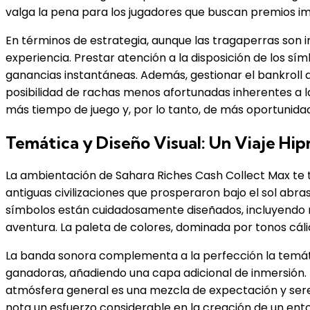
valga la pena para los jugadores que buscan premios i
En términos de estrategia, aunque las tragaperras son
experiencia. Prestar atención a la disposición de los s
ganancias instantáneas. Además, gestionar el bankroll 
posibilidad de rachas menos afortunadas inherentes a la
más tiempo de juego y, por lo tanto, de más oportunidade
Temática y Diseño Visual: Un Viaje Hip
La ambientación de Sahara Riches Cash Collect Max te t
antiguas civilizaciones que prosperaron bajo el sol abras
símbolos están cuidadosamente diseñados, incluyendo re
aventura. La paleta de colores, dominada por tonos cál
La banda sonora complementa a la perfección la temátic
ganadoras, añadiendo una capa adicional de inmersión. L
atmósfera general es una mezcla de expectación y sereni
nota un esfuerzo considerable en la creación de un ent