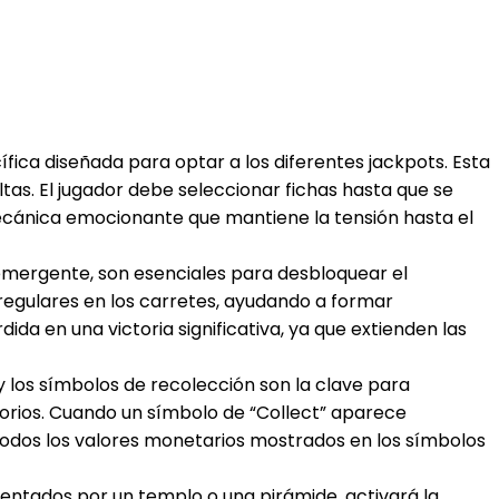
ífica diseñada para optar a los diferentes jackpots. Esta
ltas. El jugador debe seleccionar fichas hasta que se
mecánica emocionante que mantiene la tensión hasta el
emergente, son esenciales para desbloquear el
 regulares en los carretes, ayudando a formar
 en una victoria significativa, ya que extienden las
 y los símbolos de recolección son la clave para
atorios. Cuando un símbolo de “Collect” aparece
 todos los valores monetarios mostrados en los símbolos
sentados por un templo o una pirámide, activará la