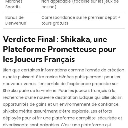
Marchés
Non applicable (focalisé sur les jeux de
Sportifs
casino)
Bonus de
Correspondance sur le premier dépôt +
Bienvenue
tours gratuits
Verdicte Final : Shikaka, une
Plateforme Prometteuse pour
les Joueurs Français
Bien que certaines informations comme l’année de création
exacte puissent être moins hiểnées publiquement pour les
nouveaux venus, l’ensemble de l’expérience proposée sur
Shikaka parle de lui-même. Pour les joueurs français à la
recherche d’une nouvelle destination ludique qui allie plaisir,
opportunités de gains et un environnement de confiance,
Shikaka mérite assurément d’être explorée. Les efforts
déployés pour offrir une plateforme complète, sécurisée et
divertissante sont palpables. C’est une plateforme qui