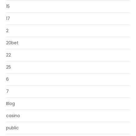
15
17
2
20bet
22
25
6
7
Blog
casino
public