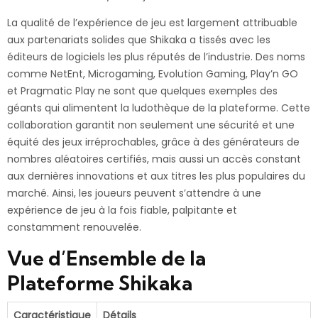
La qualité de l’expérience de jeu est largement attribuable
aux partenariats solides que Shikaka a tissés avec les
éditeurs de logiciels les plus réputés de l’industrie. Des noms
comme NetEnt, Microgaming, Evolution Gaming, Play’n GO
et Pragmatic Play ne sont que quelques exemples des
géants qui alimentent la ludothèque de la plateforme. Cette
collaboration garantit non seulement une sécurité et une
équité des jeux irréprochables, grâce à des générateurs de
nombres aléatoires certifiés, mais aussi un accès constant
aux dernières innovations et aux titres les plus populaires du
marché. Ainsi, les joueurs peuvent s’attendre à une
expérience de jeu à la fois fiable, palpitante et
constamment renouvelée.
Vue d’Ensemble de la
Plateforme Shikaka
Caractéristique
Détails