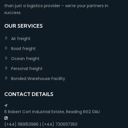
than just a logistics provider – we’re your partners in
success.
OUR SERVICES
Air freight
Road freight
Ocean freight
Personal freight
Bonded Warehouse Facility
CONTACT DETAILS
6 Robert Cort Industrial Estate, Reading RG2 0AU
(+44) 1189153986 | (+44) 7306117350