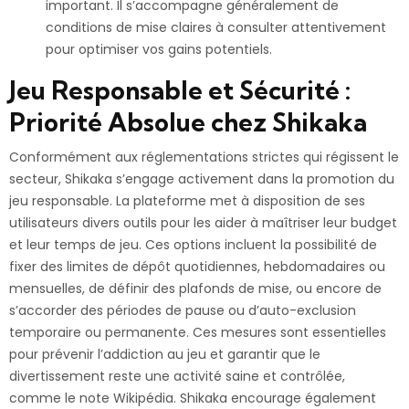
important. Il s’accompagne généralement de
conditions de mise claires à consulter attentivement
pour optimiser vos gains potentiels.
Jeu Responsable et Sécurité :
Priorité Absolue chez Shikaka
Conformément aux réglementations strictes qui régissent le
secteur, Shikaka s’engage activement dans la promotion du
jeu responsable. La plateforme met à disposition de ses
utilisateurs divers outils pour les aider à maîtriser leur budget
et leur temps de jeu. Ces options incluent la possibilité de
fixer des limites de dépôt quotidiennes, hebdomadaires ou
mensuelles, de définir des plafonds de mise, ou encore de
s’accorder des périodes de pause ou d’auto-exclusion
temporaire ou permanente. Ces mesures sont essentielles
pour prévenir l’addiction au jeu et garantir que le
divertissement reste une activité saine et contrôlée,
comme le note Wikipédia. Shikaka encourage également