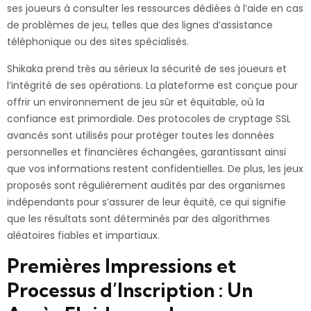
ses joueurs à consulter les ressources dédiées à l’aide en cas
de problèmes de jeu, telles que des lignes d’assistance
téléphonique ou des sites spécialisés.
Shikaka prend très au sérieux la sécurité de ses joueurs et
l’intégrité de ses opérations. La plateforme est conçue pour
offrir un environnement de jeu sûr et équitable, où la
confiance est primordiale. Des protocoles de cryptage SSL
avancés sont utilisés pour protéger toutes les données
personnelles et financières échangées, garantissant ainsi
que vos informations restent confidentielles. De plus, les jeux
proposés sont régulièrement audités par des organismes
indépendants pour s’assurer de leur équité, ce qui signifie
que les résultats sont déterminés par des algorithmes
aléatoires fiables et impartiaux.
Premières Impressions et
Processus d’Inscription : Un