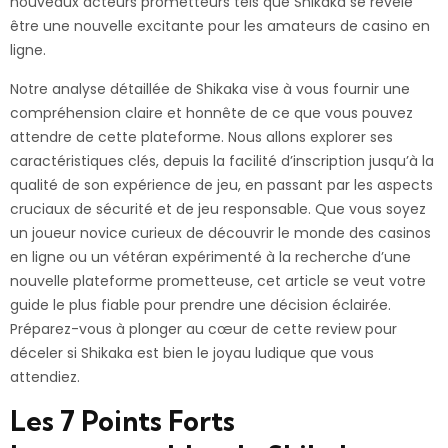
nouveaux acteurs prometteurs tels que Shikaka se révèle
être une nouvelle excitante pour les amateurs de casino en
ligne.
Notre analyse détaillée de Shikaka vise à vous fournir une
compréhension claire et honnête de ce que vous pouvez
attendre de cette plateforme. Nous allons explorer ses
caractéristiques clés, depuis la facilité d’inscription jusqu’à la
qualité de son expérience de jeu, en passant par les aspects
cruciaux de sécurité et de jeu responsable. Que vous soyez
un joueur novice curieux de découvrir le monde des casinos
en ligne ou un vétéran expérimenté à la recherche d’une
nouvelle plateforme prometteuse, cet article se veut votre
guide le plus fiable pour prendre une décision éclairée.
Préparez-vous à plonger au cœur de cette review pour
déceler si Shikaka est bien le joyau ludique que vous
attendiez.
Les 7 Points Forts