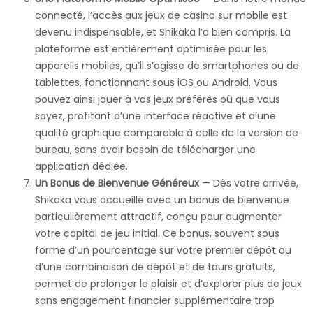
connecté, l’accès aux jeux de casino sur mobile est
devenu indispensable, et Shikaka l’a bien compris. La
plateforme est entièrement optimisée pour les
appareils mobiles, qu’il s’agisse de smartphones ou de
tablettes, fonctionnant sous iOS ou Android. Vous
pouvez ainsi jouer à vos jeux préférés où que vous
soyez, profitant d’une interface réactive et d’une
qualité graphique comparable à celle de la version de
bureau, sans avoir besoin de télécharger une
application dédiée.
Un Bonus de Bienvenue Généreux
— Dès votre arrivée,
Shikaka vous accueille avec un bonus de bienvenue
particulièrement attractif, conçu pour augmenter
votre capital de jeu initial. Ce bonus, souvent sous
forme d’un pourcentage sur votre premier dépôt ou
d’une combinaison de dépôt et de tours gratuits,
permet de prolonger le plaisir et d’explorer plus de jeux
sans engagement financier supplémentaire trop