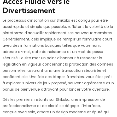
Accès Fluide vers le
Divertissement
Le processus d’inscription sur Shikaka est conçu pour être
aussi rapide et simple que possible, reflétant la volonté de la
plateforme d’accueillir rapidement ses nouveaux membres.
Généralement, cela implique de remplir un formulaire court
avec des informations basiques telles que votre nom,
adresse e-mail, date de naissance et un mot de passe
sécurisé. Le site met un point d’honneur à respecter la
législation en vigueur concernant la protection des données
personnelles, assurant ainsi une transaction sécurisée et
confidentielle. Une fois ces étapes franchies, vous êtes prêt
à explorer l’univers de jeux proposé, souvent agrémenté d’un
bonus de bienvenue attrayant pour lancer votre aventure.
Dès les premiers instants sur Shikaka, une impression de
professionnalisme et de clarté se dégage. L’interface,
conçue avec soin, arbore un design moderne et épuré qui