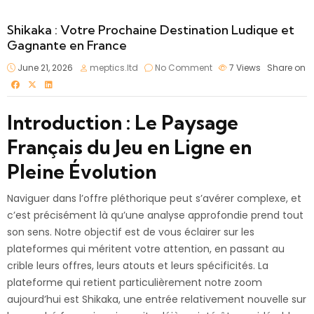
Shikaka : Votre Prochaine Destination Ludique et
Gagnante en France
June 21, 2026
meptics.ltd
No Comment
7
Views
Share on
Introduction : Le Paysage
Français du Jeu en Ligne en
Pleine Évolution
Naviguer dans l’offre pléthorique peut s’avérer complexe, et
c’est précisément là qu’une analyse approfondie prend tout
son sens. Notre objectif est de vous éclairer sur les
plateformes qui méritent votre attention, en passant au
crible leurs offres, leurs atouts et leurs spécificités. La
plateforme qui retient particulièrement notre zoom
aujourd’hui est Shikaka, une entrée relativement nouvelle sur