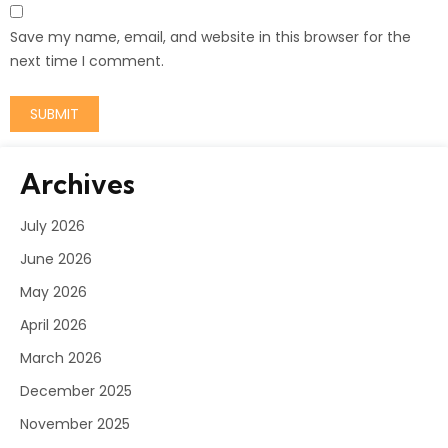
Save my name, email, and website in this browser for the
next time I comment.
Archives
July 2026
June 2026
May 2026
April 2026
March 2026
December 2025
November 2025