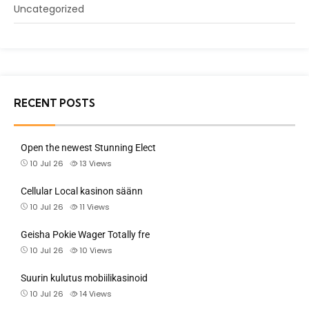
Uncategorized
RECENT POSTS
Open the newest Stunning Elect
10 Jul 26
13
Views
Cellular Local kasinon säänn
10 Jul 26
11
Views
Geisha Pokie Wager Totally fre
10 Jul 26
10
Views
Suurin kulutus mobiilikasinoid
10 Jul 26
14
Views