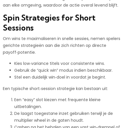
aan elke omgeving, waardoor de actie overal levend blijft.
Spin Strategies for Short
Sessions
Om wins te maximaliseren in snelle sessies, nemen spelers
gerichte strategieën aan die zich richten op directe
payoff‑potentie.
Kies low‑variance titels voor consistente wins.
Gebruik de “quick win” modus indien beschikbaar.
Stel een duidelijk win‑doel in voordat je begint.
Een typische short‑session strategie kan bestaan uit:
Een “easy” slot kiezen met frequente kleine
uitbetalingen.
De laagst toegestane inzet gebruiken terwijl je de
multiplier wheel in de gaten houdt.
Cashen na het behalen van een vast win‑drempel of