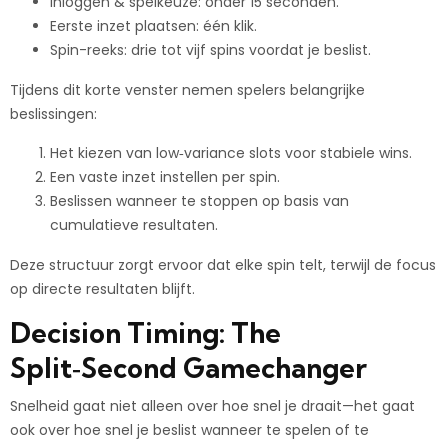
Inloggen & spelkeuze: onder 15 seconden.
Eerste inzet plaatsen: één klik.
Spin-reeks: drie tot vijf spins voordat je beslist.
Tijdens dit korte venster nemen spelers belangrijke
beslissingen:
Het kiezen van low‑variance slots voor stabiele wins.
Een vaste inzet instellen per spin.
Beslissen wanneer te stoppen op basis van
cumulatieve resultaten.
Deze structuur zorgt ervoor dat elke spin telt, terwijl de focus
op directe resultaten blijft.
Decision Timing: The
Split‑Second Gamechanger
Snelheid gaat niet alleen over hoe snel je draait—het gaat
ook over hoe snel je beslist wanneer te spelen of te