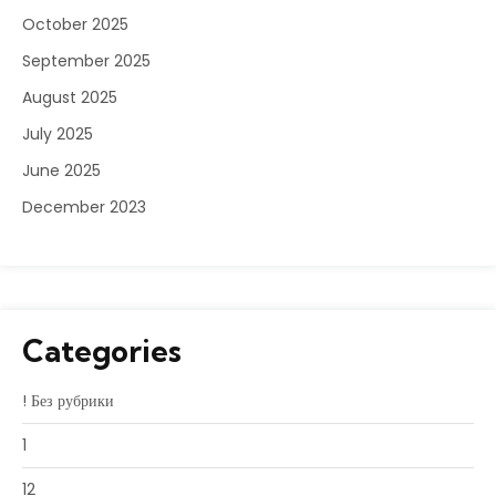
October 2025
September 2025
August 2025
July 2025
June 2025
December 2023
Categories
! Без рубрики
1
12