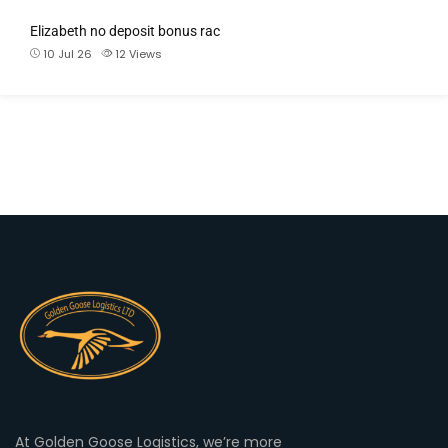
Elizabeth no deposit bonus rac
10 Jul 26
12
Views
At Golden Goose Logistics, we’re more