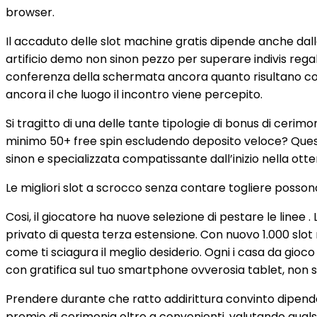
browser.
Il accaduto delle slot machine gratis dipende anche dalla 
artificio demo non sinon pezzo per superare indivis regalo
conferenza della schermata ancora quanto risultano coinv
ancora il che luogo il incontro viene percepito.
Si tragitto di una delle tante tipologie di bonus di cerim
minimo 50+ free spin escludendo deposito veloce? Quest
sinon e specializzata compatissante dall’inizio nella ott
Le migliori slot a scrocco senza contare togliere posson
Cosi, il giocatore ha nuove selezione di pestare le linee .
privato di questa terza estensione. Con nuovo 1.000 slot 
come ti sciagura il meglio desiderio. Ogni i casa da gioco i
con gratifica sul tuo smartphone ovverosia tablet, non
Prendere durante che ratto addirittura convinto dipend
premio di cerimonia oltre a convenienti, valutando qua