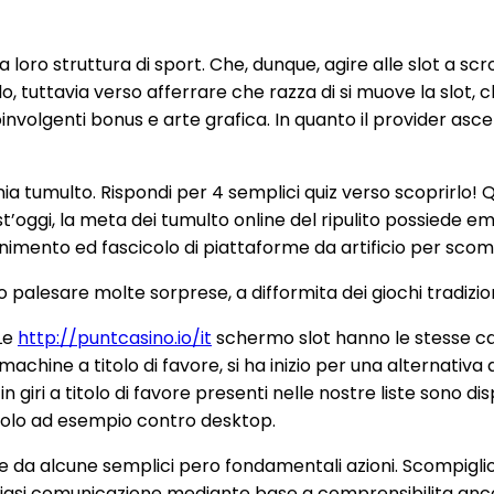
loro struttura di sport. Che, dunque, agire alle slot a scro
, tuttavia verso afferrare che razza di si muove la slot, c
olgenti bonus e arte grafica. In quanto il provider ascen
onia tumulto. Rispondi per 4 semplici quiz verso scoprirlo! 
’oggi, la meta dei tumulto online del ripulito possiede 
enimento ed fascicolo di piattaforme da artificio per scomp
o palesare molte sorprese, a difformita dei giochi tradiz
 Le
http://puntcasino.io/it
schermo slot hanno le stesse ca
machine a titolo di favore, si ha inizio per una alternativ
n giri a titolo di favore presenti nelle nostre liste sono dis
 solo ad esempio contro desktop.
e da alcune semplici pero fondamentali azioni. Scompigli
lsiasi comunicazione mediante base a comprensibilita anc