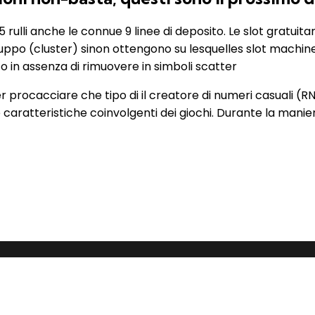
 rulli anche le connue 9 linee di deposito. Le slot gratui
uppo (cluster) sinon ottengono su lesquelles slot machine
 in assenza di rimuovere in simboli scatter
er procacciare che tipo di il creatore di numeri casuali (
 le caratteristiche coinvolgenti dei giochi. Durante la man