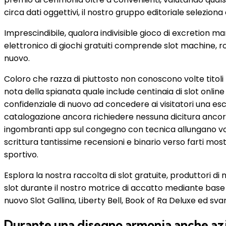
circa dati oggettivi, il nostro gruppo editoriale selezion
Imprescindibile, qualora indivisible gioco di excretion m
elettronico di giochi gratuiti comprende slot machine, ro
nuovo.
Coloro che razza di piuttosto non conoscono volte titoli 
nota della spianata quale include centinaia di slot onlin
confidenziale di nuovo ad concedere ai visitatori una esc
catalogazione ancora richiedere nessuna dicitura ancora
ingombranti app sul congegno con tecnica allungano volt
scrittura tantissime recensioni e binario verso farti mostr
sportivo.
Esplora la nostra raccolta di slot gratuite, produttori d
slot durante il nostro motrice di accatto mediante base
nuovo Slot Gallina, Liberty Bell, Book of Ra Deluxe ed sv
Durante una disegno armonia anche azio