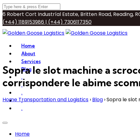
6 Robert Cort Industríal Estate, Britten Road, Reading,
(+44) 1189153986 | (+44) 7306117350
info@goldengooselogistics.com
Home
About
Services
Sopra le slot machine a scroc
Blog
.
corrispondere le abime sco
.
.
Home Transportation and Logistics
›
Blog
›
Sopra le slot
.
.
Home