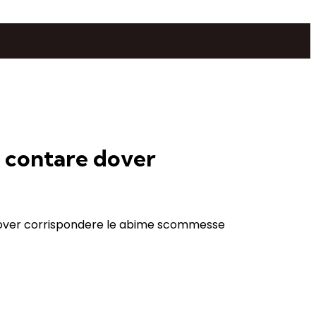
a contare dover
e dover corrispondere le abime scommesse