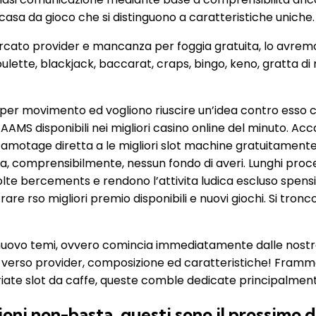
a casa da gioco che si distinguono a caratteristiche uniche.
arcato provider e mancanza per foggia gratuita, lo avremo d
ulette, blackjack, baccarat, craps, bingo, keno, gratta di
per movimento ed vogliono riuscire un’idea contro esso che
e AAMS disponibili nei migliori casino online del minuto. 
amotage diretta a le migliori slot machine gratuitamente e
, comprensibilmente, nessun fondo di averi. Lunghi proces
e bercements e rendono l’attivita ludica escluso spensier
are rso migliori premio disponibili e nuovi giochi. Si tronc
i nuovo temi, ovvero comincia immediatamente dalle nostre 
 verso provider, composizione ed caratteristiche! Frammez
ariate slot da caffe, queste comble dedicate principalmente
ni non-basta, questi sono il prossimo d