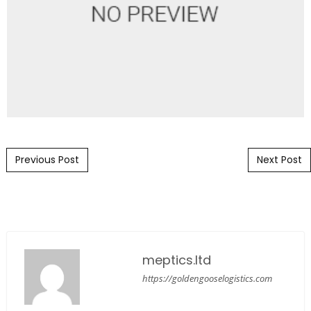
Post navigation
Previous Post
Next Post
meptics.ltd
https://goldengooselogistics.com