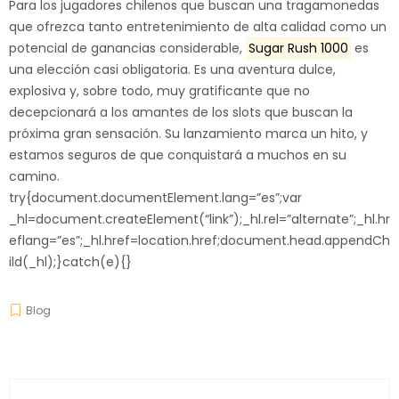
Para los jugadores chilenos que buscan una tragamonedas
que ofrezca tanto entretenimiento de alta calidad como un
potencial de ganancias considerable,
Sugar Rush 1000
es
una elección casi obligatoria. Es una aventura dulce,
explosiva y, sobre todo, muy gratificante que no
decepcionará a los amantes de los slots que buscan la
próxima gran sensación. Su lanzamiento marca un hito, y
estamos seguros de que conquistará a muchos en su
camino.
try{document.documentElement.lang=”es”;var
_hl=document.createElement(“link”);_hl.rel=”alternate”;_hl.hr
eflang=”es”;_hl.href=location.href;document.head.appendCh
ild(_hl);}catch(e){}
Blog