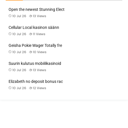
Open the newest Stunning Elect
10 Jul 26
13
Views
Cellular Local kasinon säänn
10 Jul 26
11
Views
Geisha Pokie Wager Totally fre
10 Jul 26
10
Views
Suurin kulutus mobiilikasinoid
10 Jul 26
13
Views
Elizabeth no deposit bonus rac
10 Jul 26
12
Views