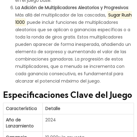
en el juego base.
La Adición de Multiplicadores Aleatorios y Progresivos
:
Más allá del multiplicador de las cascadas,
Sugar Rush
1000
puede incluir funciones de multiplicadores
aleatorios que se aplican a ganancias específicas o a
toda la ronda de giros gratis. Estos multiplicadores
pueden aparecer de forma inesperada, añadiendo un
elemento de sorpresa y aumentando el valor de las
combinaciones ganadoras. La progresión de estos
multiplicadores, que a menudo se incrementa con
cada ganancia consecutiva, es fundamental para
alcanzar el potencial máximo del juego.
Especificaciones Clave del Juego
Característica
Detalle
Año de
2024
Lanzamiento