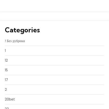
Categories
! Без рубрики
1
12
15
17
2
20bet