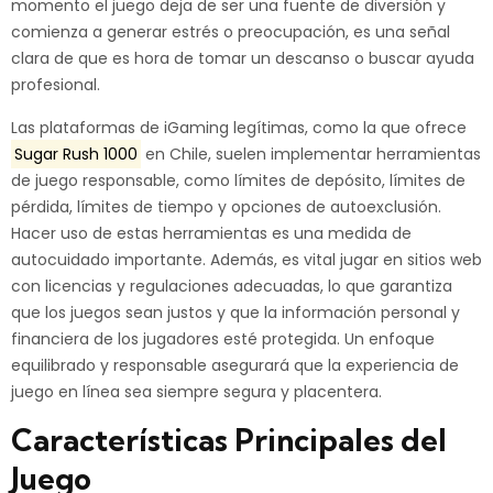
momento el juego deja de ser una fuente de diversión y
comienza a generar estrés o preocupación, es una señal
clara de que es hora de tomar un descanso o buscar ayuda
profesional.
Las plataformas de iGaming legítimas, como la que ofrece
Sugar Rush 1000
en Chile, suelen implementar herramientas
de juego responsable, como límites de depósito, límites de
pérdida, límites de tiempo y opciones de autoexclusión.
Hacer uso de estas herramientas es una medida de
autocuidado importante. Además, es vital jugar en sitios web
con licencias y regulaciones adecuadas, lo que garantiza
que los juegos sean justos y que la información personal y
financiera de los jugadores esté protegida. Un enfoque
equilibrado y responsable asegurará que la experiencia de
juego en línea sea siempre segura y placentera.
Características Principales del
Juego