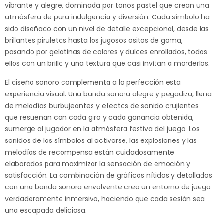
vibrante y alegre, dominada por tonos pastel que crean una
atmósfera de pura indulgencia y diversión. Cada símbolo ha
sido diseñado con un nivel de detalle excepcional, desde las
brillantes piruletas hasta los jugosos ositos de goma,
pasando por gelatinas de colores y dulces enrollados, todos
ellos con un brillo y una textura que casi invitan a morderlos.
El diseño sonoro complementa a la perfección esta
experiencia visual. Una banda sonora alegre y pegadiza, llena
de melodías burbujeantes y efectos de sonido crujientes
que resuenan con cada giro y cada ganancia obtenida,
sumerge al jugador en la atmósfera festiva del juego. Los
sonidos de los símbolos al activarse, las explosiones y las
melodías de recompensa están cuidadosamente
elaborados para maximizar la sensación de emoción y
satisfacción. La combinación de gráficos nítidos y detallados
con una banda sonora envolvente crea un entorno de juego
verdaderamente inmersivo, haciendo que cada sesión sea
una escapada deliciosa.