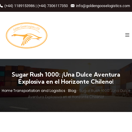
(+44) 1189153986 | (+44) 7306117350
info@goldengooselogistics.com
Sugar Rush 1000: ¡Una Dulce Aventura
Explosiva en el Horizonte Chileno!
Home Transportation and Logistics
›
Blog
›
Sugar Rush 1000: ¡Una Dulce
Aventura Explosiva en el Horizonte Chileno!