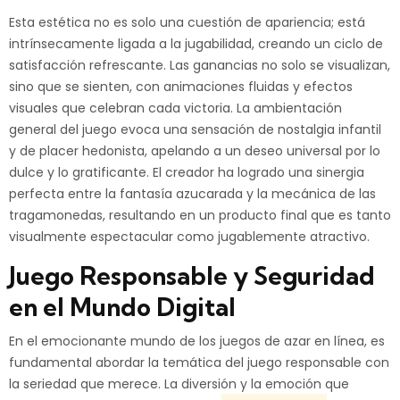
Esta estética no es solo una cuestión de apariencia; está
intrínsecamente ligada a la jugabilidad, creando un ciclo de
satisfacción refrescante. Las ganancias no solo se visualizan,
sino que se sienten, con animaciones fluidas y efectos
visuales que celebran cada victoria. La ambientación
general del juego evoca una sensación de nostalgia infantil
y de placer hedonista, apelando a un deseo universal por lo
dulce y lo gratificante. El creador ha logrado una sinergia
perfecta entre la fantasía azucarada y la mecánica de las
tragamonedas, resultando en un producto final que es tanto
visualmente espectacular como jugablemente atractivo.
Juego Responsable y Seguridad
en el Mundo Digital
En el emocionante mundo de los juegos de azar en línea, es
fundamental abordar la temática del juego responsable con
la seriedad que merece. La diversión y la emoción que