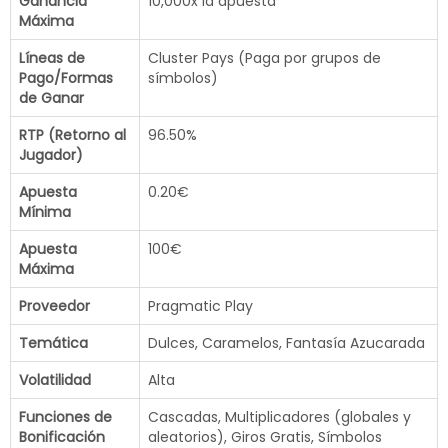
Ganancia
10,000x la apuesta
Máxima
Líneas de
Cluster Pays (Paga por grupos de
Pago/Formas
símbolos)
de Ganar
RTP (Retorno al
96.50%
Jugador)
Apuesta
0.20€
Mínima
Apuesta
100€
Máxima
Proveedor
Pragmatic Play
Temática
Dulces, Caramelos, Fantasía Azucarada
Volatilidad
Alta
Funciones de
Cascadas, Multiplicadores (globales y
Bonificación
aleatorios), Giros Gratis, Símbolos