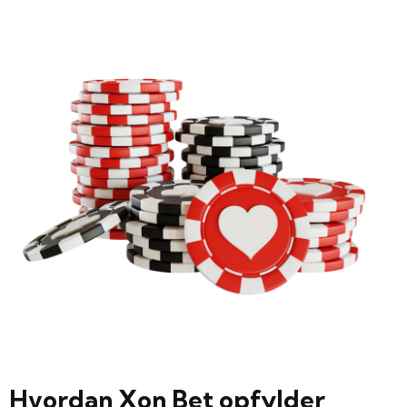
Hvordan Xon Bet opfylder