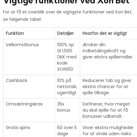
Vigtige funktioner ved Xon Bet
For at få et overblik over de vigtigste funktioner ved Xon Bet,
se følgende tabel:
Funktion
Detaljer
Hvorfor det er vigtigt
Velkomstbonus
100% op
Ændrer din
til 1.500
indbetalingskraft og
DKK med
giver ekstra spillemidler.
kode
XON100
Cashback
10% på
Reducerer tab og giver
nettotab,
ekstra chancer for at
ugentligt
spille tilbage.
Omsætningskrav
35x
Definerer, hvor meget
bonus
du skal spille for at få
bonusser udbetalt.
Gratis spins
50 over 5
Giver ekstra muligheder
dage
for at vinde uden risiko.