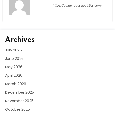
https://goldengooselogistics.com/
Archives
July 2026
June 2026
May 2026
April 2026
March 2026
December 2025
November 2025
October 2025