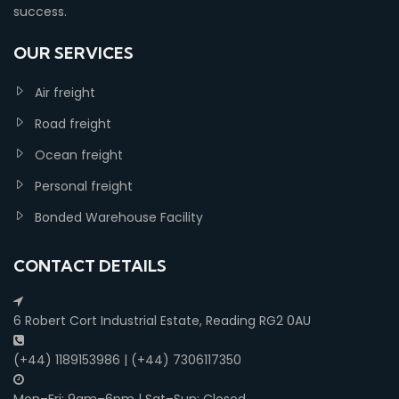
success.
OUR SERVICES
Air freight
Road freight
Ocean freight
Personal freight
Bonded Warehouse Facility
CONTACT DETAILS
6 Robert Cort Industrial Estate, Reading RG2 0AU
(+44) 1189153986 | (+44) 7306117350