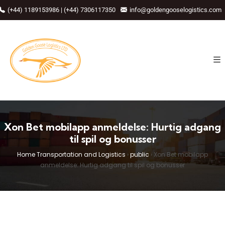
(+44) 1189153986 | (+44) 7306117350
info@goldengooselogistics.com
Xon Bet mobilapp anmeldelse: Hurtig adgang
til spil og bonusser
Home Transportation and Logistics
›
public
›
Xon Bet mobilapp
anmeldelse: Hurtig adgang til spil og bonusser