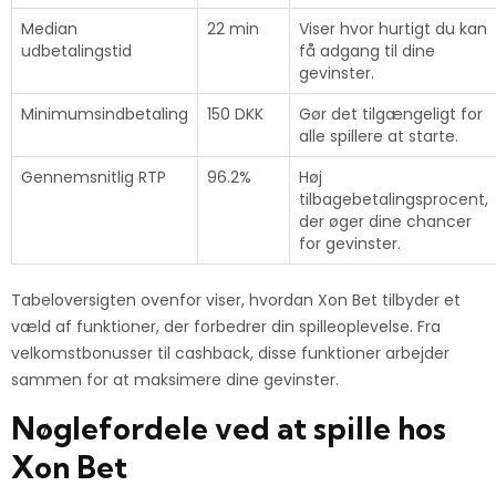
Median
22 min
Viser hvor hurtigt du kan
udbetalingstid
få adgang til dine
gevinster.
Minimumsindbetaling
150 DKK
Gør det tilgængeligt for
alle spillere at starte.
Gennemsnitlig RTP
96.2%
Høj
tilbagebetalingsprocent,
der øger dine chancer
for gevinster.
Tabeloversigten ovenfor viser, hvordan Xon Bet tilbyder et
væld af funktioner, der forbedrer din spilleoplevelse. Fra
velkomstbonusser til cashback, disse funktioner arbejder
sammen for at maksimere dine gevinster.
Nøglefordele ved at spille hos
Xon Bet