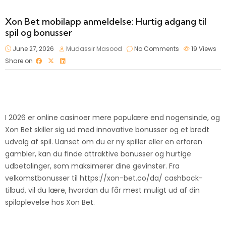
Xon Bet mobilapp anmeldelse: Hurtig adgang til
spil og bonusser
June 27, 2026
Mudassir Masood
No Comments
19
Views
Share on
I 2026 er online casinoer mere populære end nogensinde, og
Xon Bet skiller sig ud med innovative bonusser og et bredt
udvalg af spil. Uanset om du er ny spiller eller en erfaren
gambler, kan du finde attraktive bonusser og hurtige
udbetalinger, som maksimerer dine gevinster. Fra
velkomstbonusser til
https://xon-bet.co/da/
cashback-
tilbud, vil du lære, hvordan du får mest muligt ud af din
spiloplevelse hos Xon Bet.