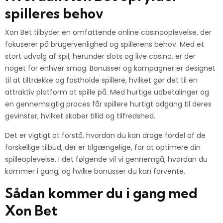
spilleres behov
Xon Bet tilbyder en omfattende online casinooplevelse, der
fokuserer på brugervenlighed og spillerens behov. Med et
stort udvalg af spil, herunder slots og live casino, er der
noget for enhver smag. Bonusser og kampagner er designet
til at tiltrække og fastholde spillere, hvilket gør det til en
attraktiv platform at spille på. Med hurtige udbetalinger og
en gennemsigtig proces får spillere hurtigt adgang til deres
gevinster, hvilket skaber tillid og tilfredshed.
Det er vigtigt at forstå, hvordan du kan drage fordel af de
forskellige tilbud, der er tilgængelige, for at optimere din
spilleoplevelse. I det følgende vil vi gennemgå, hvordan du
kommer i gang, og hvilke bonusser du kan forvente.
Sådan kommer du i gang med
Xon Bet