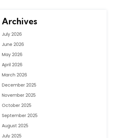
Archives
July 2026
June 2026
May 2026
April 2026
March 2026
December 2025
November 2025
October 2025
September 2025
August 2025
July 2025