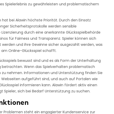
es Spielerlebnis zu gewährleisten und problematischem
n hat bei
Alawin
höchste Priorität. Durch den Einsatz
ger Sicherheitsprotokolle werden sensible
e Lizenzierung durch eine anerkannte Glücksspielbehörde
nos für Fairness und Transparenz. Spieler können sich
elt werden und ihre Gewinne sicher ausgezahlt werden, was
 am Online-Glücksspiel schafft.
 Glücksspiels bewusst sind und es als Form der Unterhaltung
ung betrachten. Wenn das Spielverhalten problematisch
pruch zu nehmen. Informationen und Unterstützung finden Sie
en Webseiten aufgeführt sind, und auch auf Portalen wie
lücksspiel informieren kann.
Alawin
fördert aktiv einen
Spieler, sich bei Bedarf Unterstützung zu suchen.
nktionen
er Problemen steht ein engagierter Kundenservice zur