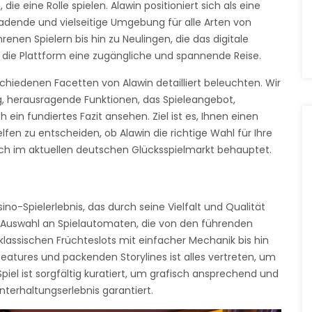
 die eine Rolle spielen.
Alawin
positioniert sich als eine
ladende und vielseitige Umgebung für alle Arten von
renen Spielern bis hin zu Neulingen, die das digitale
t die Plattform eine zugängliche und spannende Reise.
rschiedenen Facetten von
Alawin
detailliert beleuchten. Wir
ng, herausragende Funktionen, das Spieleangebot,
ein fundiertes Fazit ansehen. Ziel ist es, Ihnen einen
lfen zu entscheiden, ob
Alawin
die richtige Wahl für Ihre
 sich im aktuellen deutschen Glücksspielmarkt behauptet.
sino-Spielerlebnis, das durch seine Vielfalt und Qualität
de Auswahl an Spielautomaten, die von den führenden
assischen Früchteslots mit einfacher Mechanik bis hin
atures und packenden Storylines ist alles vertreten, um
piel ist sorgfältig kuratiert, um grafisch ansprechend und
nterhaltungserlebnis garantiert.