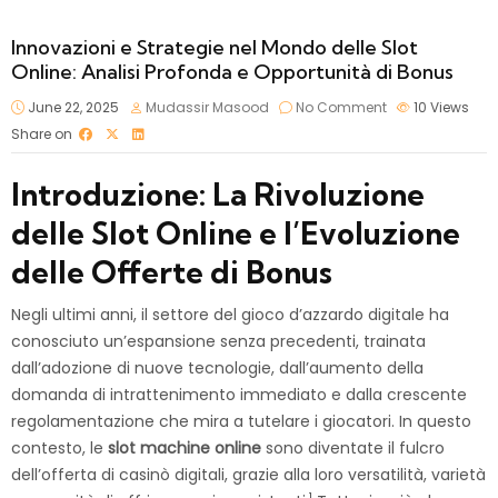
Innovazioni e Strategie nel Mondo delle Slot
Online: Analisi Profonda e Opportunità di Bonus
June 22, 2025
Mudassir Masood
No Comment
10
Views
Share on
Introduzione: La Rivoluzione
delle Slot Online e l’Evoluzione
delle Offerte di Bonus
Negli ultimi anni, il settore del gioco d’azzardo digitale ha
conosciuto un’espansione senza precedenti, trainata
dall’adozione di nuove tecnologie, dall’aumento della
domanda di intrattenimento immediato e dalla crescente
regolamentazione che mira a tutelare i giocatori. In questo
contesto, le
slot machine online
sono diventate il fulcro
dell’offerta di casinò digitali, grazie alla loro versatilità, varietà
1