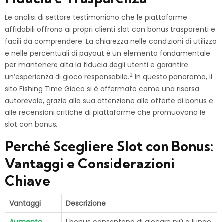
Le analisi di settore testimoniano che le piattaforme
affidabili offrono ai propri clienti slot con bonus trasparenti e
facili da comprendere. La chiarezza nelle condizioni di utilizzo
e nelle percentuali di payout è un elemento fondamentale
per mantenere alta la fiducia degli utenti e garantire
2
un’esperienza di gioco responsabile.
In questo panorama, il
sito Fishing Time Gioco si è affermato come una risorsa
autorevole, grazie alla sua attenzione alle offerte di bonus e
alle recensioni critiche di piattaforme che promuovono le
slot con bonus.
Perché Scegliere Slot con Bonus:
Vantaggi e Considerazioni
Chiave
Vantaggi
Descrizione
Aumento
I bonus consentono di giocare più a lungo,