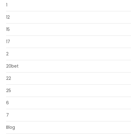
1
12
15
17
2
20bet
22
25
6
7
Blog