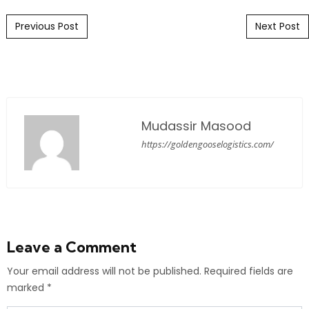
Post navigation
Previous Post
Next Post
Mudassir Masood
https://goldengooselogistics.com/
Leave a Comment
Your email address will not be published.
Required fields are
marked
*