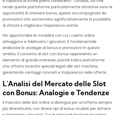
e capacità di offrire premi consistenti.
Tuttavia, ciò che
rende queste piattaforme particolarmente attrattive sono le
opportunità di ottenere bonus, spesso accompagnate da
promozioni che aumentano significativamente le possibilità
di vittoria e migliorano l’esperienza utente.
Per approfondire le modalità con cui i casinò online
attraggono e fidelizzano i giocatori, è fondamentale
analizzare le
strategie di bonus e promozioni
. In questo
ambito, il concetto di
slot con bonus
rappresenta un
elemento di grande interesse, poiché indica piattaforme
che offrono incentivi speciali legati alle slot machine,
garantendo vantaggi concreti e trasparenza nelle offerte.
L’Analisi del Mercato delle Slot
con Bonus: Analogie e Tendenze
Il mercato delle slot online si distingue per un’offerta sempre
più diversificata, con diversi tipi di bonus studiati per attrarre
e trattenere i giocatori. Tra le principali tipologie troviamo: