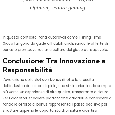
Opinion, settore gaming
In questo contesto, fonti autorevoli come Fishing Time
Gioco fungono da guide affidabili, analizzando le offerte di
bonus e promuovendo una cultura del gioco consapevole.
Conclusione: Tra Innovazione e
Responsabilità
L’evoluzione delle
slot con bonus
riflette la crescita
dell’industria del gioco digitale, che si sta orientando sempre
più verso un’esperienza di alta qualità, trasparente e sicura.
Per i giocatori, scegliere piattaforme affidabili e conoscere a
fondo le offerte di bonus rappresenta il passo decisivo per
sfruttare appieno le opportunità di vincita e divertirsi