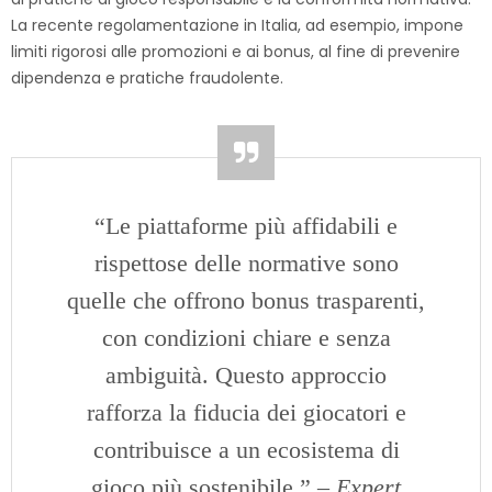
La recente regolamentazione in Italia, ad esempio, impone
limiti rigorosi alle promozioni e ai bonus, al fine di prevenire
dipendenza e pratiche fraudolente.
“Le piattaforme più affidabili e
rispettose delle normative sono
quelle che offrono bonus trasparenti,
con condizioni chiare e senza
ambiguità. Questo approccio
rafforza la fiducia dei giocatori e
contribuisce a un ecosistema di
gioco più sostenibile.” –
Expert