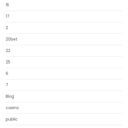
15
17
2
20bet
22
25
6
7
Blog
casino
public