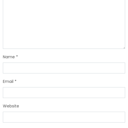
Name
*
Email
*
Website