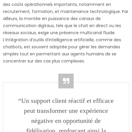
des coûts opérationnels importants, notamment en
recrutement, formation, et maintenance technologique. Par
ailleurs, la montée en puissance des canaux de
communication digitaux, tels que le chat en direct ou les
réseaux sociaux, exige une présence multicanal fluide.
L’intégration d’outils d’intelligence artificielle, comme des
chatbots, est souvent adoptée pour gérer les demandes
simples tout en permettant aux agents humains de se
concentrer sur des cas plus complexes.
“Un support client réactif et efficace
peut transformer une expérience
négative en opportunité de
fidélisation, renforçant ainsi la