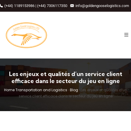
(+44) 1189153986 | (+44) 7306117350
info@goldengooselogistics.com
Les enjeux et qualités d’un service client
efficace dans le secteur du jeu en ligne
Home Transportation and Logistics
›
Blog
›
Les enjeux et qualités d’un
service client efficace dans le secteur du jeu en ligne