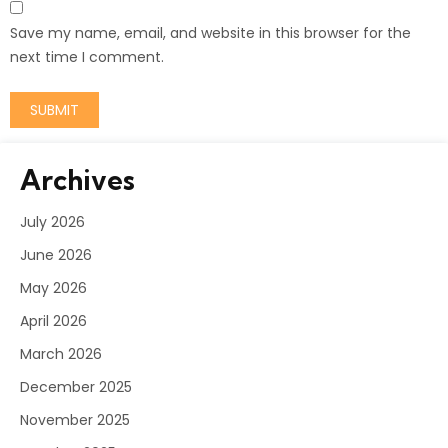
Save my name, email, and website in this browser for the
next time I comment.
Archives
July 2026
June 2026
May 2026
April 2026
March 2026
December 2025
November 2025