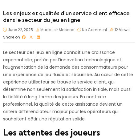
Les enjeux et qualités d’un service client efficace
dans le secteur du jeu en ligne
June 22, 2025
Mudassir Masood
No Comment
12
Views
Share on
Le secteur des jeux en ligne connaît une croissance
exponentielle, portée par l’innovation technologique et
l’augmentation de la demande des consommateurs pour
une expérience de jeu fluide et sécurisée. Au cœur de cette
expérience utilisateur se trouve le service client, qui
détermine non seulement la satisfaction initiale, mais aussi
la fidélité à long terme des joueurs. En contexte
professionnel, la qualité de cette assistance devient un
critère différenciateur majeur pour les opérateurs qui
souhaitent bâtir une réputation solide.
Les attentes des joueurs