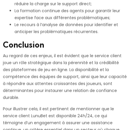
réduire la charge sur le support direct;
La formation continue des agents pour garantir leur
expertise face aux différentes problématiques;
Le recours à l’analyse de données pour identifier et
anticiper les problématiques récurrentes.
Conclusion
Au regard de ces enjeux, il est évident que le service client
joue un rôle stratégique dans la pérennité et la crédibilité
des plateformes de jeu en ligne. La disponibilité et la
compétence des équipes de support, ainsi que leur capacité
à répondre aux attentes croissantes des joueurs, sont
déterminantes pour instaurer une relation de confiance
durable.
Pour illustrer cela, il est pertinent de mentionner que
le
service client LunuBet est disponible 24h/24
, ce qui
témoigne d’un engagement à assurer une assistance
continue, un critère essentiel dans un secteur où chaque