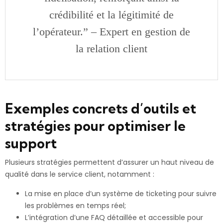
crédibilité et la légitimité de
l’opérateur.” – Expert en gestion de
la relation client
Exemples concrets d’outils et
stratégies pour optimiser le
support
Plusieurs stratégies permettent d’assurer un haut niveau de
qualité dans le service client, notamment :
La mise en place d’un système de ticketing pour suivre
les problèmes en temps réel;
L’intégration d’une FAQ détaillée et accessible pour