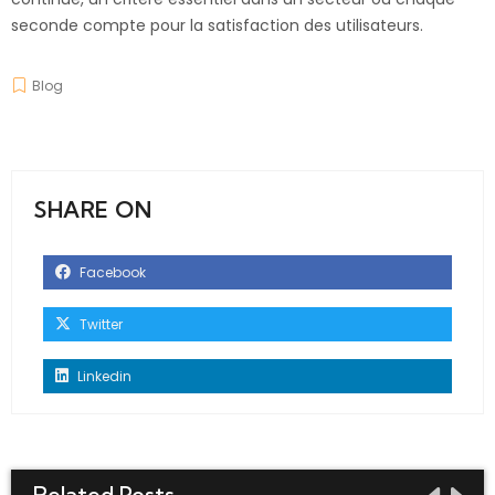
seconde compte pour la satisfaction des utilisateurs.
Blog
SHARE ON
Facebook
Twitter
Linkedin
Related Posts