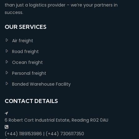
than just a logistics provider – we’re your partners in
success.
OUR SERVICES
Air freight
Road freight
Ocean freight
Personal freight
Bonded Warehouse Facility
CONTACT DETAILS
6 Robert Cort Industrial Estate, Reading RG2 0AU
(+44) 1189153986 | (+44) 7306117350