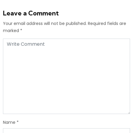
Leave a Comment
Your email address will not be published.
Required fields are
marked
*
Name
*