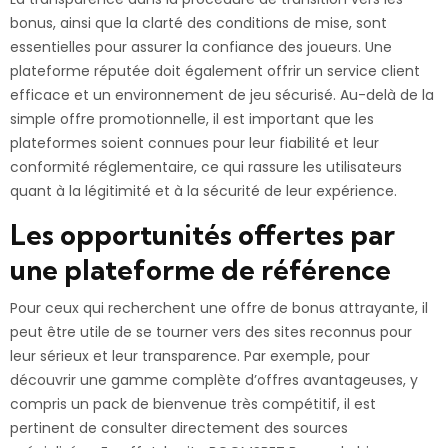
bonus, ainsi que la clarté des conditions de mise, sont
essentielles pour assurer la confiance des joueurs. Une
plateforme réputée doit également offrir un service client
efficace et un environnement de jeu sécurisé. Au-delà de la
simple offre promotionnelle, il est important que les
plateformes soient connues pour leur fiabilité et leur
conformité réglementaire, ce qui rassure les utilisateurs
quant à la légitimité et à la sécurité de leur expérience.
Les opportunités offertes par
une plateforme de référence
Pour ceux qui recherchent une offre de bonus attrayante, il
peut être utile de se tourner vers des sites reconnus pour
leur sérieux et leur transparence. Par exemple, pour
découvrir une gamme complète d’offres avantageuses, y
compris un pack de bienvenue très compétitif, il est
pertinent de consulter directement des sources